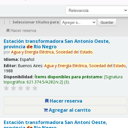
|
|
Seleccionar títulos para:
Hacer reserva
Estación transformadora San Antonio Oeste,
provincia
de
Río Negro
por
Agua
y
Energía
Eléctrica,
Sociedad
de
l
Estado
.
Idioma:
Español
Editor:
Buenos Aires:
Agua
y
Energía
Eléctrica,
Sociedad
de
l
Estado
,
1988
Disponibilidad:
Ítems disponibles para préstamo:
Signatura
topográfica:
621.374.5/A282/v.2
(3).
Hacer reserva
Agregar al carrito
Estación transformadora San Antoni Oeste,
provincia
de
Río Negro