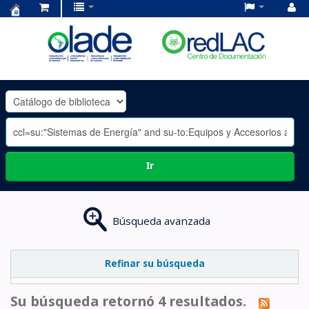
Centro
de
Documentación
OLADE
-
Ir
Búsqueda avanzada
Refinar su búsqueda
Su búsqueda retornó 4 resultados.