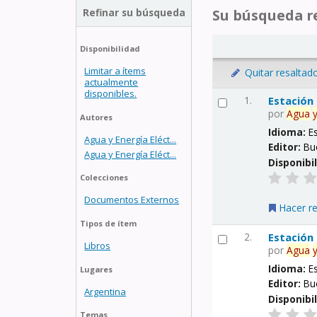
Refinar su búsqueda
Su búsqueda re
Disponibilidad
Limitar a ítems
Quitar resaltad
actualmente
disponibles.
1.
Estación
por
Agua
Autores
Idioma:
E
Agua y Energía Eléct...
Editor:
Bu
Agua y Energía Eléct...
Disponibi
Colecciones
Documentos Externos
Hacer r
Tipos de ítem
2.
Estación
Libros
por
Agua
Idioma:
E
Lugares
Editor:
Bu
Argentina
Disponibi
Temas