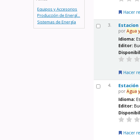
Equipos y Accesorios
Hacer r
Producción de Energí...
Sistemas de Energía
3.
Estacion
por
Agua
Idioma:
E
Editor:
Bu
Disponibi
Hacer r
4.
Estación
por
Agua
Idioma:
E
Editor:
Bu
Disponibi
Hacer r