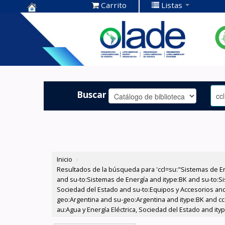
Carrito
Listas
Centro de
Documentación
OLADE -
Buscar
Inicio
›
Resultados de la búsqueda para 'ccl=su:"Sistemas de E
and su-to:Sistemas de Energía and itype:BK and su-to:Si
Sociedad del Estado and su-to:Equipos y Accesorios and
geo:Argentina and su-geo:Argentina and itype:BK and cc
au:Agua y Energía Eléctrica, Sociedad del Estado and ity