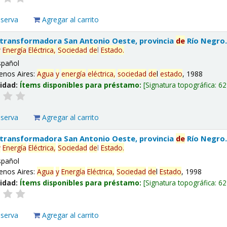
eserva
Agregar al carrito
 transformadora San Antonio Oeste, provincia
de
Río Negro
y
Energía
Eléctrica,
Sociedad
de
l
Estado
.
spañol
enos Aires:
Agua
y
energía
eléctrica,
sociedad
de
l
estado
, 1988
lidad:
Ítems disponibles para préstamo:
Signatura topográfica:
62
eserva
Agregar al carrito
 transformadora San Antonio Oeste, provincia
de
Río Negro
y
Energía
Eléctrica,
Sociedad
de
l
Estado
.
spañol
enos Aires:
Agua
y
Energía
Eléctrica,
Sociedad
de
l
Estado
, 1998
lidad:
Ítems disponibles para préstamo:
Signatura topográfica:
62
eserva
Agregar al carrito