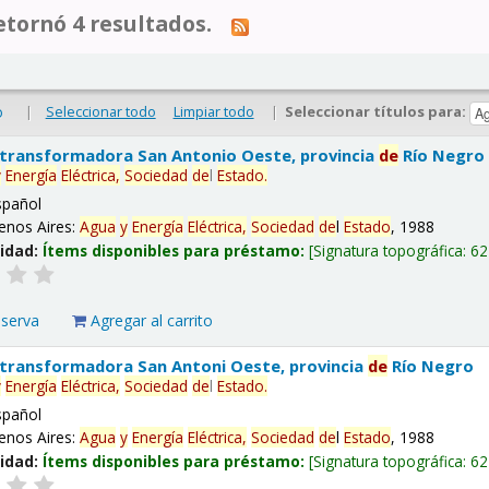
tornó 4 resultados.
|
Seleccionar todo
Limpiar todo
|
Seleccionar títulos para:
o
 transformadora San Antonio Oeste, provincia
de
Río Negro
y
Energía
Eléctrica,
Sociedad
de
l
Estado
.
spañol
enos Aires:
Agua
y
Energía
Eléctrica,
Sociedad
de
l
Estado
, 1988
lidad:
Ítems disponibles para préstamo:
Signatura topográfica:
62
eserva
Agregar al carrito
 transformadora San Antoni Oeste, provincia
de
Río Negro
y
Energía
Eléctrica,
Sociedad
de
l
Estado
.
spañol
enos Aires:
Agua
y
Energía
Eléctrica,
Sociedad
de
l
Estado
, 1988
lidad:
Ítems disponibles para préstamo:
Signatura topográfica:
62