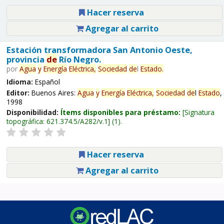
Hacer reserva
Agregar al carrito
Estación transformadora San Antonio Oeste,
provincia
de
Río Negro.
por
Agua
y
Energía
Eléctrica,
Sociedad
de
l
Estado
.
Idioma:
Español
Editor:
Buenos Aires:
Agua
y
Energía
Eléctrica,
Sociedad
de
l
Estado
,
1998
Disponibilidad:
Ítems disponibles para préstamo:
Signatura
topográfica:
621.374.5/A282/v.1
(1).
Hacer reserva
Agregar al carrito