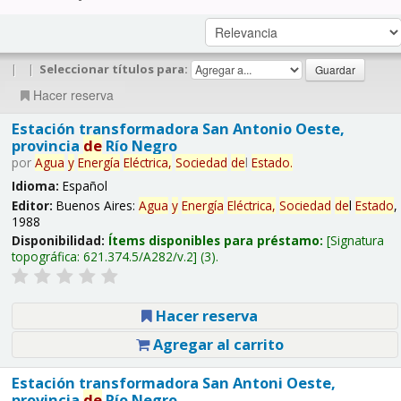
|
|
Seleccionar títulos para:
Hacer reserva
Estación transformadora San Antonio Oeste,
provincia
de
Río Negro
por
Agua
y
Energía
Eléctrica,
Sociedad
de
l
Estado
.
Idioma:
Español
Editor:
Buenos Aires:
Agua
y
Energía
Eléctrica,
Sociedad
de
l
Estado
,
1988
Disponibilidad:
Ítems disponibles para préstamo:
Signatura
topográfica:
621.374.5/A282/v.2
(3).
Hacer reserva
Agregar al carrito
Estación transformadora San Antoni Oeste,
provincia
de
Río Negro