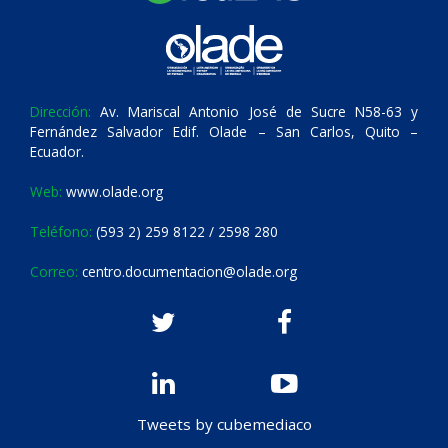
Dirección:
Av. Mariscal Antonio José de Sucre N58-63 y
Fernández Salvador Edif. Olade – San Carlos, Quito –
Ecuador.
Web:
www.olade.org
Teléfono:
(593 2) 259 8122 / 2598 280
Correo:
centro.documentacion@olade.org
Tweets by cubemediaco