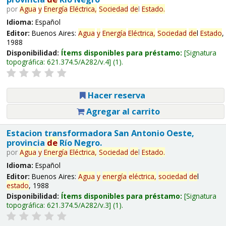
por
Agua
y
Energía
Eléctrica,
Sociedad
de
l
Estado
.
Idioma:
Español
Editor:
Buenos Aires:
Agua
y
Energía
Eléctrica,
Sociedad
de
l
Estado
,
1988
Disponibilidad:
Ítems disponibles para préstamo:
Signatura
topográfica:
621.374.5/A282/v.4
(1).
Hacer reserva
Agregar al carrito
Estacion transformadora San Antonio Oeste,
provincia
de
Río Negro.
por
Agua
y
Energía
Eléctrica,
Sociedad
de
l
Estado
.
Idioma:
Español
Editor:
Buenos Aires:
Agua
y
energía
eléctrica,
sociedad
de
l
estado
, 1988
Disponibilidad:
Ítems disponibles para préstamo:
Signatura
topográfica:
621.374.5/A282/v.3
(1).