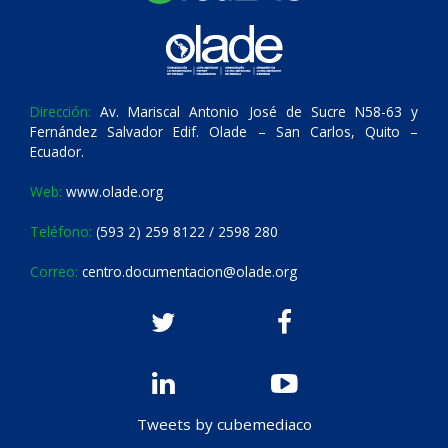
Dirección:
Av. Mariscal Antonio José de Sucre N58-63 y
Fernández Salvador Edif. Olade – San Carlos, Quito –
Ecuador.
Web:
www.olade.org
Teléfono:
(593 2) 259 8122 / 2598 280
Correo:
centro.documentacion@olade.org
Tweets by cubemediaco