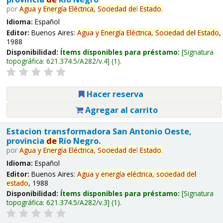
por
Agua
y
Energía
Eléctrica,
Sociedad
de
l
Estado
.
Idioma:
Español
Editor:
Buenos Aires:
Agua
y
Energía
Eléctrica,
Sociedad
de
l
Estado
,
1988
Disponibilidad:
Ítems disponibles para préstamo:
Signatura
topográfica:
621.374.5/A282/v.4
(1).
Hacer reserva
Agregar al carrito
Estacion transformadora San Antonio Oeste,
provincia
de
Río Negro.
por
Agua
y
Energía
Eléctrica,
Sociedad
de
l
Estado
.
Idioma:
Español
Editor:
Buenos Aires:
Agua
y
energía
eléctrica,
sociedad
de
l
estado
, 1988
Disponibilidad:
Ítems disponibles para préstamo:
Signatura
topográfica:
621.374.5/A282/v.3
(1).