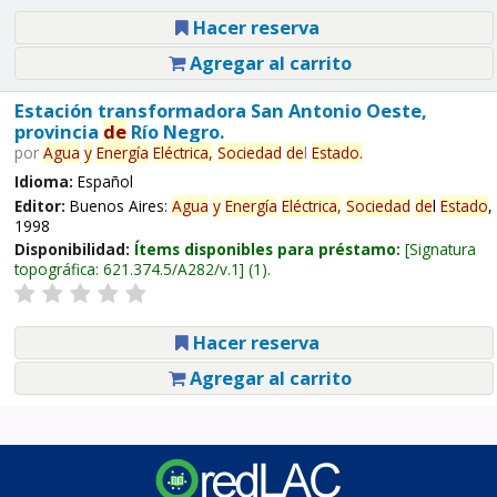
Hacer reserva
Agregar al carrito
Estación transformadora San Antonio Oeste,
provincia
de
Río Negro.
por
Agua
y
Energía
Eléctrica,
Sociedad
de
l
Estado
.
Idioma:
Español
Editor:
Buenos Aires:
Agua
y
Energía
Eléctrica,
Sociedad
de
l
Estado
,
1998
Disponibilidad:
Ítems disponibles para préstamo:
Signatura
topográfica:
621.374.5/A282/v.1
(1).
Hacer reserva
Agregar al carrito