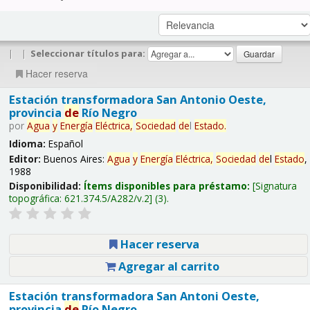
|
|
Seleccionar títulos para:
Hacer reserva
Estación transformadora San Antonio Oeste,
provincia
de
Río Negro
por
Agua
y
Energía
Eléctrica,
Sociedad
de
l
Estado
.
Idioma:
Español
Editor:
Buenos Aires:
Agua
y
Energía
Eléctrica,
Sociedad
de
l
Estado
,
1988
Disponibilidad:
Ítems disponibles para préstamo:
Signatura
topográfica:
621.374.5/A282/v.2
(3).
Hacer reserva
Agregar al carrito
Estación transformadora San Antoni Oeste,
provincia
de
Río Negro