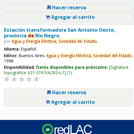
Hacer reserva
Agregar al carrito
Estación transformadora San Antonio Oeste,
provincia
de
Río Negro.
por
Agua
y
Energía
Eléctrica,
Sociedad
de
l
Estado
.
Idioma:
Español
Editor:
Buenos Aires:
Agua
y
Energía
Eléctrica,
Sociedad
de
l
Estado
,
1998
Disponibilidad:
Ítems disponibles para préstamo:
Signatura
topográfica:
621.374.5/A282/v.1
(1).
Hacer reserva
Agregar al carrito