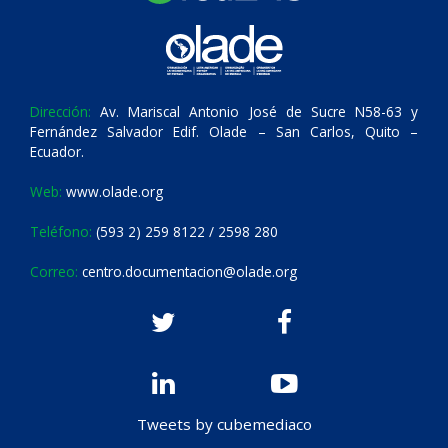
Dirección:
Av. Mariscal Antonio José de Sucre N58-63 y
Fernández Salvador Edif. Olade – San Carlos, Quito –
Ecuador.
Web:
www.olade.org
Teléfono:
(593 2) 259 8122 / 2598 280
Correo:
centro.documentacion@olade.org
Tweets by cubemediaco