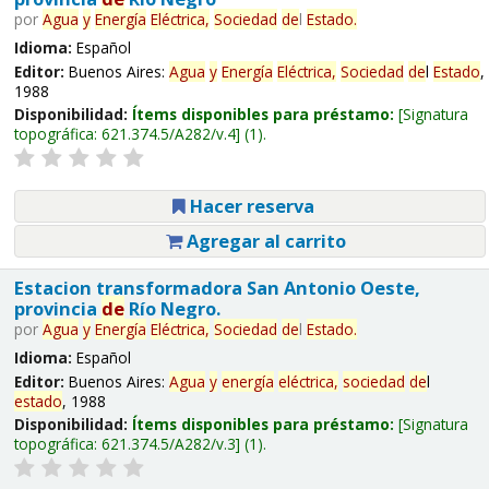
por
Agua
y
Energía
Eléctrica,
Sociedad
de
l
Estado
.
Idioma:
Español
Editor:
Buenos Aires:
Agua
y
Energía
Eléctrica,
Sociedad
de
l
Estado
,
1988
Disponibilidad:
Ítems disponibles para préstamo:
Signatura
topográfica:
621.374.5/A282/v.4
(1).
Hacer reserva
Agregar al carrito
Estacion transformadora San Antonio Oeste,
provincia
de
Río Negro.
por
Agua
y
Energía
Eléctrica,
Sociedad
de
l
Estado
.
Idioma:
Español
Editor:
Buenos Aires:
Agua
y
energía
eléctrica,
sociedad
de
l
estado
, 1988
Disponibilidad:
Ítems disponibles para préstamo:
Signatura
topográfica:
621.374.5/A282/v.3
(1).