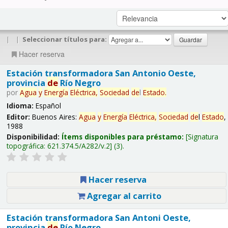
|
|
Seleccionar títulos para:
Hacer reserva
Estación transformadora San Antonio Oeste,
provincia
de
Río Negro
por
Agua
y
Energía
Eléctrica,
Sociedad
de
l
Estado
.
Idioma:
Español
Editor:
Buenos Aires:
Agua
y
Energía
Eléctrica,
Sociedad
de
l
Estado
,
1988
Disponibilidad:
Ítems disponibles para préstamo:
Signatura
topográfica:
621.374.5/A282/v.2
(3).
Hacer reserva
Agregar al carrito
Estación transformadora San Antoni Oeste,
provincia
de
Río Negro