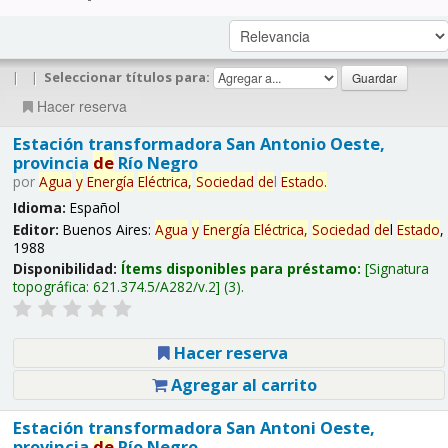
|
|
Seleccionar títulos para:
Hacer reserva
Estación transformadora San Antonio Oeste,
provincia
de
Río Negro
por
Agua
y
Energía
Eléctrica,
Sociedad
de
l
Estado
.
Idioma:
Español
Editor:
Buenos Aires:
Agua
y
Energía
Eléctrica,
Sociedad
de
l
Estado
,
1988
Disponibilidad:
Ítems disponibles para préstamo:
Signatura
topográfica:
621.374.5/A282/v.2
(3).
Hacer reserva
Agregar al carrito
Estación transformadora San Antoni Oeste,
provincia
de
Río Negro