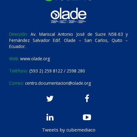
Dirección:
Av. Mariscal Antonio José de Sucre N58-63 y
Fernández Salvador Edif. Olade – San Carlos, Quito –
Ecuador.
Web:
www.olade.org
Teléfono:
(593 2) 259 8122 / 2598 280
Correo:
centro.documentacion@olade.org
Tweets by cubemediaco