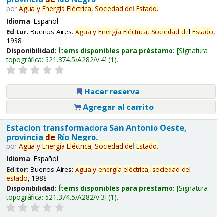
por
Agua
y
Energía
Eléctrica,
Sociedad
de
l
Estado
.
Idioma:
Español
Editor:
Buenos Aires:
Agua
y
Energía
Eléctrica,
Sociedad
de
l
Estado
,
1988
Disponibilidad:
Ítems disponibles para préstamo:
Signatura
topográfica:
621.374.5/A282/v.4
(1).
Hacer reserva
Agregar al carrito
Estacion transformadora San Antonio Oeste,
provincia
de
Río Negro.
por
Agua
y
Energía
Eléctrica,
Sociedad
de
l
Estado
.
Idioma:
Español
Editor:
Buenos Aires:
Agua
y
energía
eléctrica,
sociedad
de
l
estado
, 1988
Disponibilidad:
Ítems disponibles para préstamo:
Signatura
topográfica:
621.374.5/A282/v.3
(1).