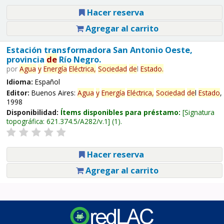
Hacer reserva
Agregar al carrito
Estación transformadora San Antonio Oeste,
provincia
de
Río Negro.
por
Agua
y
Energía
Eléctrica,
Sociedad
de
l
Estado
.
Idioma:
Español
Editor:
Buenos Aires:
Agua
y
Energía
Eléctrica,
Sociedad
de
l
Estado
,
1998
Disponibilidad:
Ítems disponibles para préstamo:
Signatura
topográfica:
621.374.5/A282/v.1
(1).
Hacer reserva
Agregar al carrito