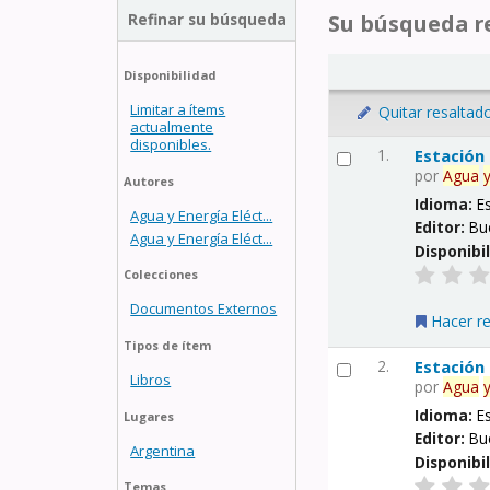
Refinar su búsqueda
Su búsqueda re
Disponibilidad
Limitar a ítems
Quitar resaltad
actualmente
disponibles.
1.
Estación
por
Agua
Autores
Idioma:
E
Agua y Energía Eléct...
Editor:
Bu
Agua y Energía Eléct...
Disponibi
Colecciones
Documentos Externos
Hacer r
Tipos de ítem
2.
Estación
Libros
por
Agua
Idioma:
E
Lugares
Editor:
Bu
Argentina
Disponibi
Temas