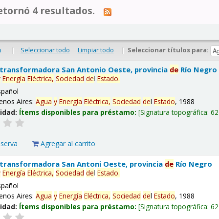
tornó 4 resultados.
|
Seleccionar todo
Limpiar todo
|
Seleccionar títulos para:
o
 transformadora San Antonio Oeste, provincia
de
Río Negro
y
Energía
Eléctrica,
Sociedad
de
l
Estado
.
spañol
enos Aires:
Agua
y
Energía
Eléctrica,
Sociedad
de
l
Estado
, 1988
lidad:
Ítems disponibles para préstamo:
Signatura topográfica:
62
eserva
Agregar al carrito
 transformadora San Antoni Oeste, provincia
de
Río Negro
y
Energía
Eléctrica,
Sociedad
de
l
Estado
.
spañol
enos Aires:
Agua
y
Energía
Eléctrica,
Sociedad
de
l
Estado
, 1988
lidad:
Ítems disponibles para préstamo:
Signatura topográfica:
62