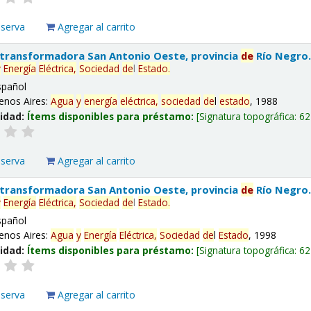
eserva
Agregar al carrito
 transformadora San Antonio Oeste, provincia
de
Río Negro
y
Energía
Eléctrica,
Sociedad
de
l
Estado
.
spañol
enos Aires:
Agua
y
energía
eléctrica,
sociedad
de
l
estado
, 1988
lidad:
Ítems disponibles para préstamo:
Signatura topográfica:
62
eserva
Agregar al carrito
 transformadora San Antonio Oeste, provincia
de
Río Negro
y
Energía
Eléctrica,
Sociedad
de
l
Estado
.
spañol
enos Aires:
Agua
y
Energía
Eléctrica,
Sociedad
de
l
Estado
, 1998
lidad:
Ítems disponibles para préstamo:
Signatura topográfica:
62
eserva
Agregar al carrito