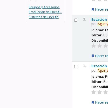
Equipos y Accesorios
Hacer r
Producción de Energí...
Sistemas de Energía
3.
Estacion
por
Agua
Idioma:
E
Editor:
Bu
Disponibi
Hacer r
4.
Estación
por
Agua
Idioma:
E
Editor:
Bu
Disponibi
Hacer r