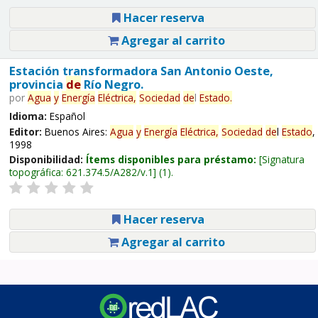
Hacer reserva
Agregar al carrito
Estación transformadora San Antonio Oeste,
provincia
de
Río Negro.
por
Agua
y
Energía
Eléctrica,
Sociedad
de
l
Estado
.
Idioma:
Español
Editor:
Buenos Aires:
Agua
y
Energía
Eléctrica,
Sociedad
de
l
Estado
,
1998
Disponibilidad:
Ítems disponibles para préstamo:
Signatura
topográfica:
621.374.5/A282/v.1
(1).
Hacer reserva
Agregar al carrito