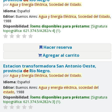
por
Agua
y
Energía
Eléctrica,
Sociedad
de
l
Estado
.
Idioma:
Español
Editor:
Buenos Aires:
Agua
y
Energía
Eléctrica,
Sociedad
de
l
Estado
,
1988
Disponibilidad:
Ítems disponibles para préstamo:
Signatura
topográfica:
621.374.5/A282/v.4
(1).
Hacer reserva
Agregar al carrito
Estacion transformadora San Antonio Oeste,
provincia
de
Río Negro.
por
Agua
y
Energía
Eléctrica,
Sociedad
de
l
Estado
.
Idioma:
Español
Editor:
Buenos Aires:
Agua
y
energía
eléctrica,
sociedad
de
l
estado
, 1988
Disponibilidad:
Ítems disponibles para préstamo:
Signatura
topográfica:
621.374.5/A282/v.3
(1).