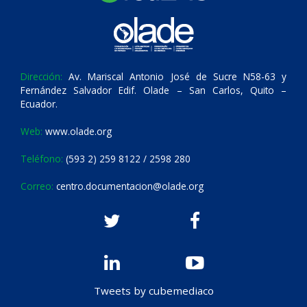
Dirección:
Av. Mariscal Antonio José de Sucre N58-63 y
Fernández Salvador Edif. Olade – San Carlos, Quito –
Ecuador.
Web:
www.olade.org
Teléfono:
(593 2) 259 8122 / 2598 280
Correo:
centro.documentacion@olade.org
Tweets by cubemediaco