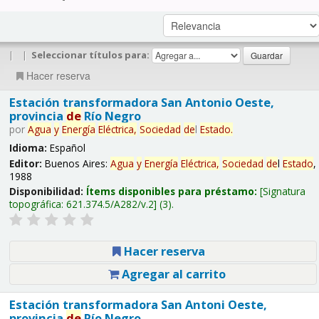
|
|
Seleccionar títulos para:
Hacer reserva
Estación transformadora San Antonio Oeste,
provincia
de
Río Negro
por
Agua
y
Energía
Eléctrica,
Sociedad
de
l
Estado
.
Idioma:
Español
Editor:
Buenos Aires:
Agua
y
Energía
Eléctrica,
Sociedad
de
l
Estado
,
1988
Disponibilidad:
Ítems disponibles para préstamo:
Signatura
topográfica:
621.374.5/A282/v.2
(3).
Hacer reserva
Agregar al carrito
Estación transformadora San Antoni Oeste,
provincia
de
Río Negro