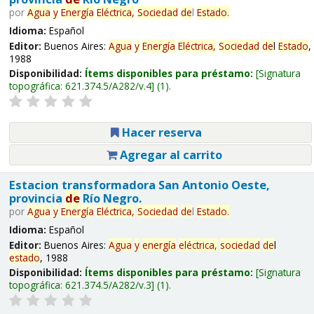
por
Agua
y
Energía
Eléctrica,
Sociedad
de
l
Estado
.
Idioma:
Español
Editor:
Buenos Aires:
Agua
y
Energía
Eléctrica,
Sociedad
de
l
Estado
,
1988
Disponibilidad:
Ítems disponibles para préstamo:
Signatura
topográfica:
621.374.5/A282/v.4
(1).
Hacer reserva
Agregar al carrito
Estacion transformadora San Antonio Oeste,
provincia
de
Río Negro.
por
Agua
y
Energía
Eléctrica,
Sociedad
de
l
Estado
.
Idioma:
Español
Editor:
Buenos Aires:
Agua
y
energía
eléctrica,
sociedad
de
l
estado
, 1988
Disponibilidad:
Ítems disponibles para préstamo:
Signatura
topográfica:
621.374.5/A282/v.3
(1).