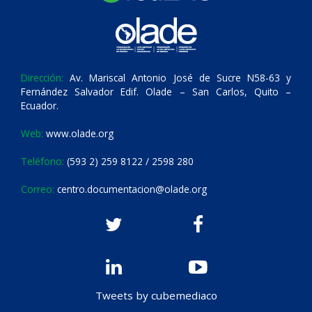
Dirección:
Av. Mariscal Antonio José de Sucre N58-63 y
Fernández Salvador Edif. Olade – San Carlos, Quito –
Ecuador.
Web:
www.olade.org
Teléfono:
(593 2) 259 8122 / 2598 280
Correo:
centro.documentacion@olade.org
Tweets by cubemediaco