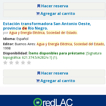
Hacer reserva
Agregar al carrito
Estación transformadora San Antonio Oeste,
provincia
de
Río Negro.
por
Agua
y
Energía
Eléctrica,
Sociedad
de
l
Estado
.
Idioma:
Español
Editor:
Buenos Aires:
Agua
y
Energía
Eléctrica,
Sociedad
de
l
Estado
,
1998
Disponibilidad:
Ítems disponibles para préstamo:
Signatura
topográfica:
621.374.5/A282/v.1
(1).
Hacer reserva
Agregar al carrito