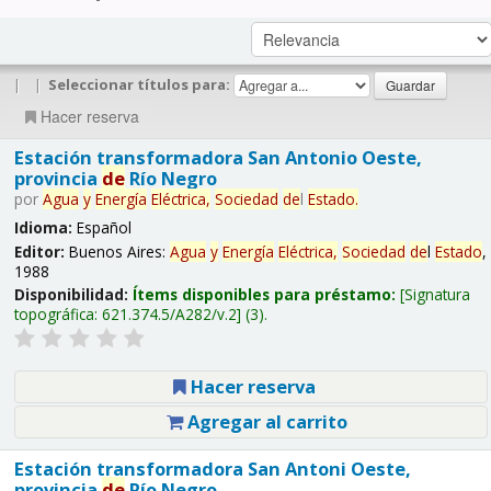
|
|
Seleccionar títulos para:
Hacer reserva
Estación transformadora San Antonio Oeste,
provincia
de
Río Negro
por
Agua
y
Energía
Eléctrica,
Sociedad
de
l
Estado
.
Idioma:
Español
Editor:
Buenos Aires:
Agua
y
Energía
Eléctrica,
Sociedad
de
l
Estado
,
1988
Disponibilidad:
Ítems disponibles para préstamo:
Signatura
topográfica:
621.374.5/A282/v.2
(3).
Hacer reserva
Agregar al carrito
Estación transformadora San Antoni Oeste,
provincia
de
Río Negro