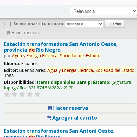
|
|
Seleccionar títulos para:
Hacer reserva
Estación transformadora San Antonio Oeste,
provincia
de
Río Negro
por
Agua
y
Energía
Eléctrica,
Sociedad
de
l
Estado
.
Idioma:
Español
Editor:
Buenos Aires:
Agua
y
Energía
Eléctrica,
Sociedad
de
l
Estado
,
1988
Disponibilidad:
Ítems disponibles para préstamo:
Signatura
topográfica:
621.374.5/A282/v.2
(3).
Hacer reserva
Agregar al carrito
Estación transformadora San Antoni Oeste,
provincia
de
Río Negro