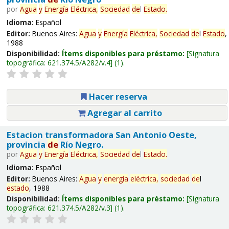
por
Agua
y
Energía
Eléctrica,
Sociedad
de
l
Estado
.
Idioma:
Español
Editor:
Buenos Aires:
Agua
y
Energía
Eléctrica,
Sociedad
de
l
Estado
,
1988
Disponibilidad:
Ítems disponibles para préstamo:
Signatura
topográfica:
621.374.5/A282/v.4
(1).
Hacer reserva
Agregar al carrito
Estacion transformadora San Antonio Oeste,
provincia
de
Río Negro.
por
Agua
y
Energía
Eléctrica,
Sociedad
de
l
Estado
.
Idioma:
Español
Editor:
Buenos Aires:
Agua
y
energía
eléctrica,
sociedad
de
l
estado
, 1988
Disponibilidad:
Ítems disponibles para préstamo:
Signatura
topográfica:
621.374.5/A282/v.3
(1).