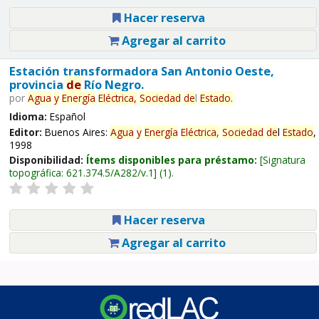
Hacer reserva
Agregar al carrito
Estación transformadora San Antonio Oeste,
provincia
de
Río Negro.
por
Agua
y
Energía
Eléctrica,
Sociedad
de
l
Estado
.
Idioma:
Español
Editor:
Buenos Aires:
Agua
y
Energía
Eléctrica,
Sociedad
de
l
Estado
,
1998
Disponibilidad:
Ítems disponibles para préstamo:
Signatura
topográfica:
621.374.5/A282/v.1
(1).
Hacer reserva
Agregar al carrito