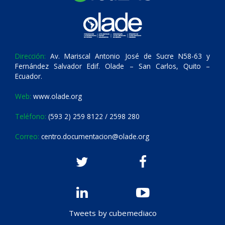
Dirección:
Av. Mariscal Antonio José de Sucre N58-63 y
Fernández Salvador Edif. Olade – San Carlos, Quito –
Ecuador.
Web:
www.olade.org
Teléfono:
(593 2) 259 8122 / 2598 280
Correo:
centro.documentacion@olade.org
Tweets by cubemediaco