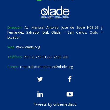
Dirección:
Av. Mariscal Antonio José de Sucre N58-63 y
Fernández Salvador Edif. Olade – San Carlos, Quito –
Ecuador.
Web:
www.olade.org
Teléfono:
(593 2) 259 8122 / 2598 280
Correo:
centro.documentacion@olade.org
Tweets by cubemediaco