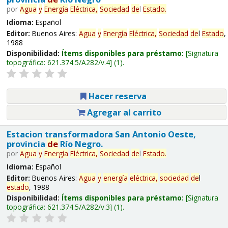
por
Agua
y
Energía
Eléctrica,
Sociedad
de
l
Estado
.
Idioma:
Español
Editor:
Buenos Aires:
Agua
y
Energía
Eléctrica,
Sociedad
de
l
Estado
,
1988
Disponibilidad:
Ítems disponibles para préstamo:
Signatura
topográfica:
621.374.5/A282/v.4
(1).
Hacer reserva
Agregar al carrito
Estacion transformadora San Antonio Oeste,
provincia
de
Río Negro.
por
Agua
y
Energía
Eléctrica,
Sociedad
de
l
Estado
.
Idioma:
Español
Editor:
Buenos Aires:
Agua
y
energía
eléctrica,
sociedad
de
l
estado
, 1988
Disponibilidad:
Ítems disponibles para préstamo:
Signatura
topográfica:
621.374.5/A282/v.3
(1).