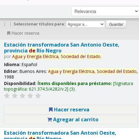
|
|
Seleccionar títulos para:
Hacer reserva
Estación transformadora San Antonio Oeste,
provincia
de
Río Negro
por
Agua
y
Energía
Eléctrica,
Sociedad
de
l
Estado
.
Idioma:
Español
Editor:
Buenos Aires:
Agua
y
Energía
Eléctrica,
Sociedad
de
l
Estado
,
1988
Disponibilidad:
Ítems disponibles para préstamo:
Signatura
topográfica:
621.374.5/A282/v.2
(3).
Hacer reserva
Agregar al carrito
Estación transformadora San Antoni Oeste,
provincia
de
Río Negro