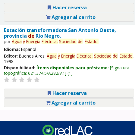
Hacer reserva
Agregar al carrito
Estación transformadora San Antonio Oeste,
provincia
de
Río Negro.
por
Agua
y
Energía
Eléctrica,
Sociedad
de
l
Estado
.
Idioma:
Español
Editor:
Buenos Aires:
Agua
y
Energía
Eléctrica,
Sociedad
de
l
Estado
,
1998
Disponibilidad:
Ítems disponibles para préstamo:
Signatura
topográfica:
621.374.5/A282/v.1
(1).
Hacer reserva
Agregar al carrito