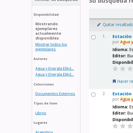
Su búsqueda re
Disponibilidad
Mostrando
Quitar resaltad
ejemplares
actualmente
1.
Estación
disponibles
por
Agua
Mostrar todos los
ejemplares
Idioma:
E
Editor:
Bu
Autores
Disponibi
Agua y Energía Eléct...
Agua y Energía Eléct...
Hacer r
Colecciones
2.
Estación
Documentos Externos
por
Agua
Tipos de ítem
Idioma:
E
Libros
Editor:
Bu
Disponibi
Lugares
Argentina