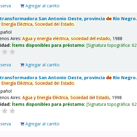
eserva
Agregar al carrito
 transformadora San Antonio Oeste, provincia
de
Río Negro
y
Energía
Eléctrica,
Sociedad
de
l
Estado
.
spañol
enos Aires:
Agua
y
energía
eléctrica,
sociedad
de
l
estado
, 1988
lidad:
Ítems disponibles para préstamo:
Signatura topográfica:
62
eserva
Agregar al carrito
 transformadora San Antonio Oeste, provincia
de
Río Negro
y
Energía
Eléctrica,
Sociedad
de
l
Estado
.
spañol
enos Aires:
Agua
y
Energía
Eléctrica,
Sociedad
de
l
Estado
, 1998
lidad:
Ítems disponibles para préstamo:
Signatura topográfica:
62
eserva
Agregar al carrito