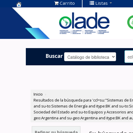
Carrito
Listas
Centro de
Documentación
OLADE -
Buscar
Inicio
›
Resultados de la búsqueda para 'ccl=su:"Sistemas de E
and su-to:Sistemas de Energía and itype:BK and su-to:Si
Sociedad del Estado and su-to:Equipos y Accesorios and
geo:Argentina and su-geo:Argentina and itype:BK and au
Refinar su búsqueda