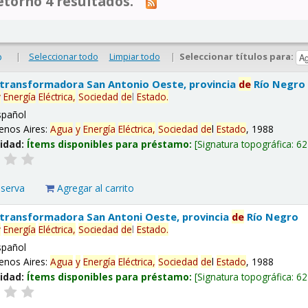
tornó 4 resultados.
|
Seleccionar todo
Limpiar todo
|
Seleccionar títulos para:
o
 transformadora San Antonio Oeste, provincia
de
Río Negro
y
Energía
Eléctrica,
Sociedad
de
l
Estado
.
spañol
enos Aires:
Agua
y
Energía
Eléctrica,
Sociedad
de
l
Estado
, 1988
lidad:
Ítems disponibles para préstamo:
Signatura topográfica:
62
eserva
Agregar al carrito
 transformadora San Antoni Oeste, provincia
de
Río Negro
y
Energía
Eléctrica,
Sociedad
de
l
Estado
.
spañol
enos Aires:
Agua
y
Energía
Eléctrica,
Sociedad
de
l
Estado
, 1988
lidad:
Ítems disponibles para préstamo:
Signatura topográfica:
62