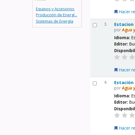
Equipos y Accesorios
Hacer r
Producción de Energí...
Sistemas de Energía
3.
Estacion
por
Agua
Idioma:
E
Editor:
Bu
Disponibi
Hacer r
4.
Estación
por
Agua
Idioma:
E
Editor:
Bu
Disponibi
Hacer r