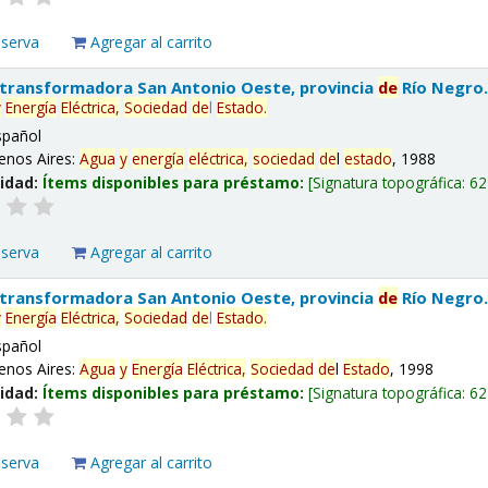
eserva
Agregar al carrito
 transformadora San Antonio Oeste, provincia
de
Río Negro
y
Energía
Eléctrica,
Sociedad
de
l
Estado
.
spañol
enos Aires:
Agua
y
energía
eléctrica,
sociedad
de
l
estado
, 1988
lidad:
Ítems disponibles para préstamo:
Signatura topográfica:
62
eserva
Agregar al carrito
 transformadora San Antonio Oeste, provincia
de
Río Negro
y
Energía
Eléctrica,
Sociedad
de
l
Estado
.
spañol
enos Aires:
Agua
y
Energía
Eléctrica,
Sociedad
de
l
Estado
, 1998
lidad:
Ítems disponibles para préstamo:
Signatura topográfica:
62
eserva
Agregar al carrito