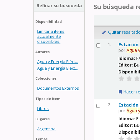
Refinar su búsqueda
Su búsqueda re
Disponibilidad
Limitar a ítems
Quitar resaltad
actualmente
disponibles.
1.
Estación
por
Agua
Autores
Idioma:
E
Agua y Energía Eléct...
Editor:
Bu
Agua y Energía Eléct...
Disponibi
Colecciones
Documentos Externos
Hacer r
Tipos de ítem
2.
Estación
Libros
por
Agua
Idioma:
E
Lugares
Editor:
Bu
Argentina
Disponibi
Temas