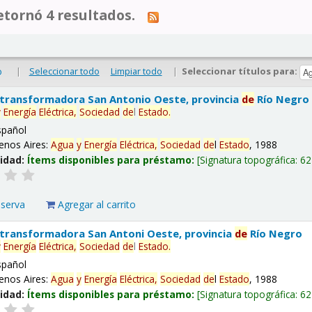
tornó 4 resultados.
|
Seleccionar todo
Limpiar todo
|
Seleccionar títulos para:
o
 transformadora San Antonio Oeste, provincia
de
Río Negro
y
Energía
Eléctrica,
Sociedad
de
l
Estado
.
spañol
enos Aires:
Agua
y
Energía
Eléctrica,
Sociedad
de
l
Estado
, 1988
lidad:
Ítems disponibles para préstamo:
Signatura topográfica:
62
eserva
Agregar al carrito
 transformadora San Antoni Oeste, provincia
de
Río Negro
y
Energía
Eléctrica,
Sociedad
de
l
Estado
.
spañol
enos Aires:
Agua
y
Energía
Eléctrica,
Sociedad
de
l
Estado
, 1988
lidad:
Ítems disponibles para préstamo:
Signatura topográfica:
62