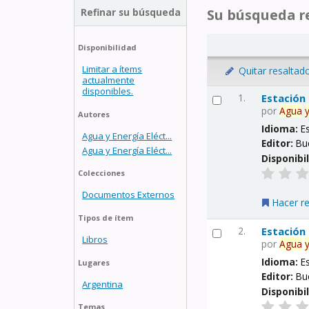
Refinar su búsqueda
Su búsqueda re
Disponibilidad
Limitar a ítems
Quitar resaltad
actualmente
disponibles.
1.
Estación
por
Agua
Autores
Idioma:
E
Agua y Energía Eléct...
Editor:
Bu
Agua y Energía Eléct...
Disponibi
Colecciones
Documentos Externos
Hacer r
Tipos de ítem
2.
Estación
Libros
por
Agua
Idioma:
E
Lugares
Editor:
Bu
Argentina
Disponibi
Temas