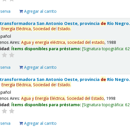
eserva
Agregar al carrito
 transformadora San Antonio Oeste, provincia
de
Río Negro
y
Energía
Eléctrica,
Sociedad
de
l
Estado
.
spañol
enos Aires:
Agua
y
energía
eléctrica,
sociedad
de
l
estado
, 1988
lidad:
Ítems disponibles para préstamo:
Signatura topográfica:
62
eserva
Agregar al carrito
 transformadora San Antonio Oeste, provincia
de
Río Negro
y
Energía
Eléctrica,
Sociedad
de
l
Estado
.
spañol
enos Aires:
Agua
y
Energía
Eléctrica,
Sociedad
de
l
Estado
, 1998
lidad:
Ítems disponibles para préstamo:
Signatura topográfica:
62
eserva
Agregar al carrito