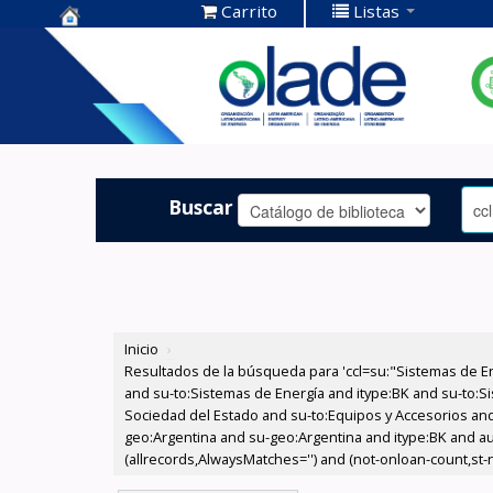
Carrito
Listas
Centro de
Documentación
OLADE -
Buscar
Inicio
›
Resultados de la búsqueda para 'ccl=su:"Sistemas de E
and su-to:Sistemas de Energía and itype:BK and su-to:Si
Sociedad del Estado and su-to:Equipos y Accesorios and
geo:Argentina and su-geo:Argentina and itype:BK and au
(allrecords,AlwaysMatches='') and (not-onloan-count,st-nu