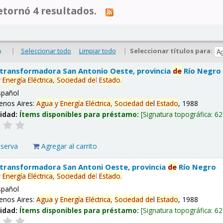
tornó 4 resultados.
|
Seleccionar todo
Limpiar todo
|
Seleccionar títulos para:
o
 transformadora San Antonio Oeste, provincia
de
Río Negro
y
Energía
Eléctrica,
Sociedad
de
l
Estado
.
spañol
enos Aires:
Agua
y
Energía
Eléctrica,
Sociedad
de
l
Estado
, 1988
lidad:
Ítems disponibles para préstamo:
Signatura topográfica:
62
eserva
Agregar al carrito
 transformadora San Antoni Oeste, provincia
de
Río Negro
y
Energía
Eléctrica,
Sociedad
de
l
Estado
.
spañol
enos Aires:
Agua
y
Energía
Eléctrica,
Sociedad
de
l
Estado
, 1988
lidad:
Ítems disponibles para préstamo:
Signatura topográfica:
62