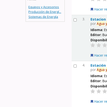
Equipos y Accesorios
Hacer r
Producción de Energí...
Sistemas de Energía
3.
Estacion
por
Agua
Idioma:
E
Editor:
Bu
Disponibi
Hacer r
4.
Estación
por
Agua
Idioma:
E
Editor:
Bu
Disponibi
Hacer r