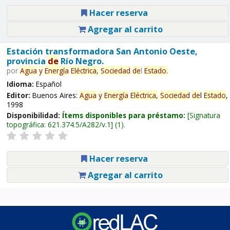
Hacer reserva
Agregar al carrito
Estación transformadora San Antonio Oeste,
provincia
de
Río Negro.
por
Agua
y
Energía
Eléctrica,
Sociedad
de
l
Estado
.
Idioma:
Español
Editor:
Buenos Aires:
Agua
y
Energía
Eléctrica,
Sociedad
de
l
Estado
,
1998
Disponibilidad:
Ítems disponibles para préstamo:
Signatura
topográfica:
621.374.5/A282/v.1
(1).
Hacer reserva
Agregar al carrito