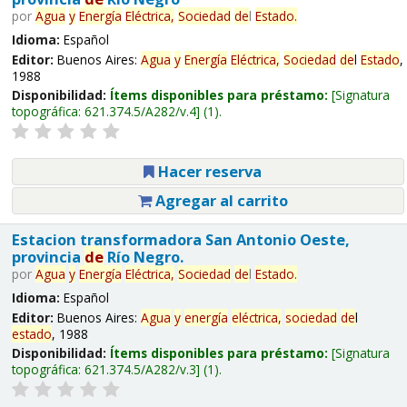
por
Agua
y
Energía
Eléctrica,
Sociedad
de
l
Estado
.
Idioma:
Español
Editor:
Buenos Aires:
Agua
y
Energía
Eléctrica,
Sociedad
de
l
Estado
,
1988
Disponibilidad:
Ítems disponibles para préstamo:
Signatura
topográfica:
621.374.5/A282/v.4
(1).
Hacer reserva
Agregar al carrito
Estacion transformadora San Antonio Oeste,
provincia
de
Río Negro.
por
Agua
y
Energía
Eléctrica,
Sociedad
de
l
Estado
.
Idioma:
Español
Editor:
Buenos Aires:
Agua
y
energía
eléctrica,
sociedad
de
l
estado
, 1988
Disponibilidad:
Ítems disponibles para préstamo:
Signatura
topográfica:
621.374.5/A282/v.3
(1).