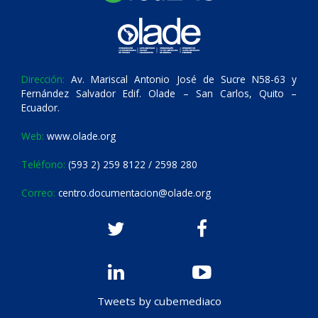
Dirección:
Av. Mariscal Antonio José de Sucre N58-63 y
Fernández Salvador Edif. Olade – San Carlos, Quito –
Ecuador.
Web:
www.olade.org
Teléfono:
(593 2) 259 8122 / 2598 280
Correo:
centro.documentacion@olade.org
Tweets by cubemediaco