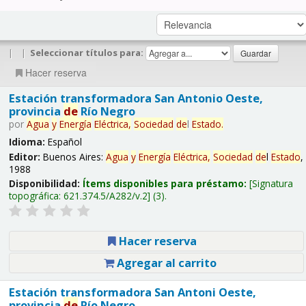
|
|
Seleccionar títulos para:
Hacer reserva
Estación transformadora San Antonio Oeste,
provincia
de
Río Negro
por
Agua
y
Energía
Eléctrica,
Sociedad
de
l
Estado
.
Idioma:
Español
Editor:
Buenos Aires:
Agua
y
Energía
Eléctrica,
Sociedad
de
l
Estado
,
1988
Disponibilidad:
Ítems disponibles para préstamo:
Signatura
topográfica:
621.374.5/A282/v.2
(3).
Hacer reserva
Agregar al carrito
Estación transformadora San Antoni Oeste,
provincia
de
Río Negro