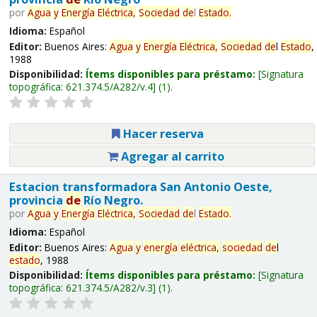
por
Agua
y
Energía
Eléctrica,
Sociedad
de
l
Estado
.
Idioma:
Español
Editor:
Buenos Aires:
Agua
y
Energía
Eléctrica,
Sociedad
de
l
Estado
,
1988
Disponibilidad:
Ítems disponibles para préstamo:
Signatura
topográfica:
621.374.5/A282/v.4
(1).
Hacer reserva
Agregar al carrito
Estacion transformadora San Antonio Oeste,
provincia
de
Río Negro.
por
Agua
y
Energía
Eléctrica,
Sociedad
de
l
Estado
.
Idioma:
Español
Editor:
Buenos Aires:
Agua
y
energía
eléctrica,
sociedad
de
l
estado
, 1988
Disponibilidad:
Ítems disponibles para préstamo:
Signatura
topográfica:
621.374.5/A282/v.3
(1).