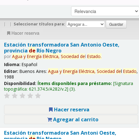
|
|
Seleccionar títulos para:
Hacer reserva
Estación transformadora San Antonio Oeste,
provincia
de
Río Negro
por
Agua
y
Energía
Eléctrica,
Sociedad
de
l
Estado
.
Idioma:
Español
Editor:
Buenos Aires:
Agua
y
Energía
Eléctrica,
Sociedad
de
l
Estado
,
1988
Disponibilidad:
Ítems disponibles para préstamo:
Signatura
topográfica:
621.374.5/A282/v.2
(3).
Hacer reserva
Agregar al carrito
Estación transformadora San Antoni Oeste,
provincia
de
Río Negro