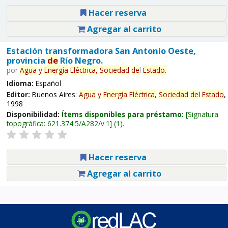
Hacer reserva
Agregar al carrito
Estación transformadora San Antonio Oeste,
provincia
de
Río Negro.
por
Agua
y
Energía
Eléctrica,
Sociedad
de
l
Estado
.
Idioma:
Español
Editor:
Buenos Aires:
Agua
y
Energía
Eléctrica,
Sociedad
de
l
Estado
,
1998
Disponibilidad:
Ítems disponibles para préstamo:
Signatura
topográfica:
621.374.5/A282/v.1
(1).
Hacer reserva
Agregar al carrito