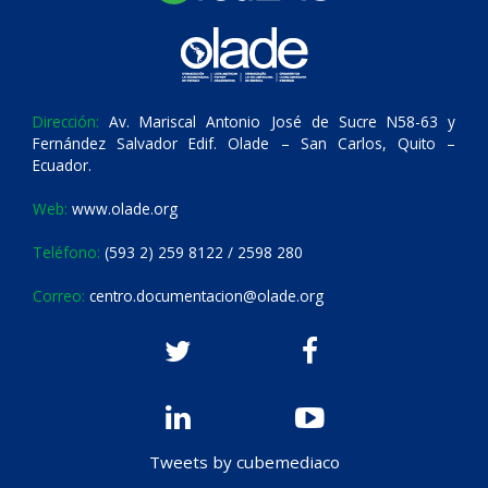
Dirección:
Av. Mariscal Antonio José de Sucre N58-63 y
Fernández Salvador Edif. Olade – San Carlos, Quito –
Ecuador.
Web:
www.olade.org
Teléfono:
(593 2) 259 8122 / 2598 280
Correo:
centro.documentacion@olade.org
Tweets by cubemediaco