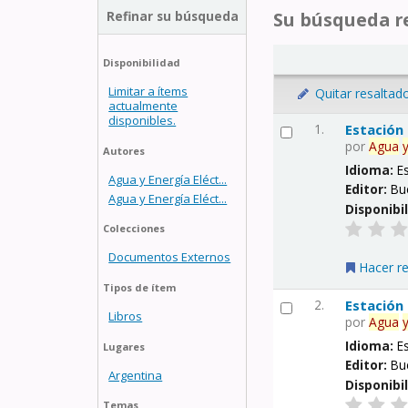
Refinar su búsqueda
Su búsqueda re
Disponibilidad
Limitar a ítems
Quitar resaltad
actualmente
disponibles.
1.
Estación
por
Agua
Autores
Idioma:
E
Agua y Energía Eléct...
Editor:
Bu
Agua y Energía Eléct...
Disponibi
Colecciones
Documentos Externos
Hacer r
Tipos de ítem
2.
Estación
Libros
por
Agua
Idioma:
E
Lugares
Editor:
Bu
Argentina
Disponibi
Temas