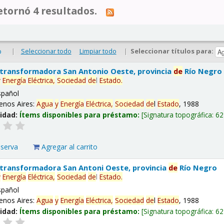
tornó 4 resultados.
|
Seleccionar todo
Limpiar todo
|
Seleccionar títulos para:
o
 transformadora San Antonio Oeste, provincia
de
Río Negro
y
Energía
Eléctrica,
Sociedad
de
l
Estado
.
spañol
enos Aires:
Agua
y
Energía
Eléctrica,
Sociedad
de
l
Estado
, 1988
lidad:
Ítems disponibles para préstamo:
Signatura topográfica:
62
eserva
Agregar al carrito
 transformadora San Antoni Oeste, provincia
de
Río Negro
y
Energía
Eléctrica,
Sociedad
de
l
Estado
.
spañol
enos Aires:
Agua
y
Energía
Eléctrica,
Sociedad
de
l
Estado
, 1988
lidad:
Ítems disponibles para préstamo:
Signatura topográfica:
62