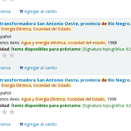
eserva
Agregar al carrito
 transformadora San Antonio Oeste, provincia
de
Río Negro
y
Energía
Eléctrica,
Sociedad
de
l
Estado
.
spañol
enos Aires:
Agua
y
energía
eléctrica,
sociedad
de
l
estado
, 1988
lidad:
Ítems disponibles para préstamo:
Signatura topográfica:
62
eserva
Agregar al carrito
 transformadora San Antonio Oeste, provincia
de
Río Negro
y
Energía
Eléctrica,
Sociedad
de
l
Estado
.
spañol
enos Aires:
Agua
y
Energía
Eléctrica,
Sociedad
de
l
Estado
, 1998
lidad:
Ítems disponibles para préstamo:
Signatura topográfica:
62
eserva
Agregar al carrito