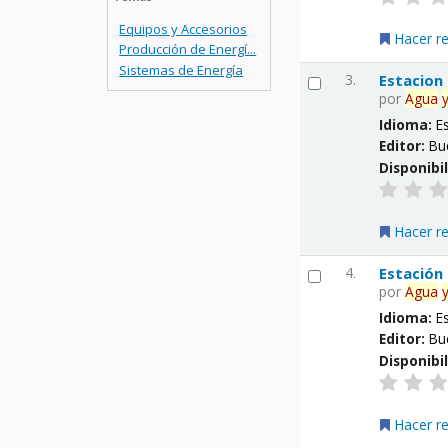
Equipos y Accesorios
Hacer r
Producción de Energí...
Sistemas de Energía
3.
Estacion
por
Agua
Idioma:
E
Editor:
Bu
Disponibi
Hacer r
4.
Estación
por
Agua
Idioma:
E
Editor:
Bu
Disponibi
Hacer r