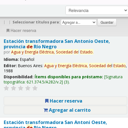
|
|
Seleccionar títulos para:
Hacer reserva
Estación transformadora San Antonio Oeste,
provincia
de
Río Negro
por
Agua
y
Energía
Eléctrica,
Sociedad
de
l
Estado
.
Idioma:
Español
Editor:
Buenos Aires:
Agua
y
Energía
Eléctrica,
Sociedad
de
l
Estado
,
1988
Disponibilidad:
Ítems disponibles para préstamo:
Signatura
topográfica:
621.374.5/A282/v.2
(3).
Hacer reserva
Agregar al carrito
Estación transformadora San Antoni Oeste,
provincia
de
Río Negro