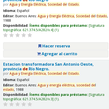
por
Agua
y
Energía
Eléctrica,
Sociedad
de
l
Estado
.
Idioma:
Español
Editor:
Buenos Aires:
Agua
y
Energía
Eléctrica,
Sociedad
de
l
Estado
,
1988
Disponibilidad:
Ítems disponibles para préstamo:
Signatura
topográfica:
621.374.5/A282/v.4
(1).
Hacer reserva
Agregar al carrito
Estacion transformadora San Antonio Oeste,
provincia
de
Río Negro.
por
Agua
y
Energía
Eléctrica,
Sociedad
de
l
Estado
.
Idioma:
Español
Editor:
Buenos Aires:
Agua
y
energía
eléctrica,
sociedad
de
l
estado
, 1988
Disponibilidad:
Ítems disponibles para préstamo:
Signatura
topográfica:
621.374.5/A282/v.3
(1).