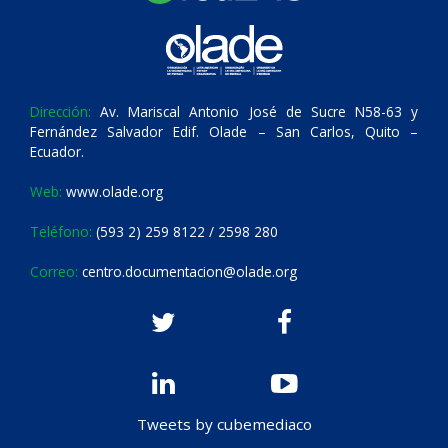
Dirección:
Av. Mariscal Antonio José de Sucre N58-63 y
Fernández Salvador Edif. Olade – San Carlos, Quito –
Ecuador.
Web:
www.olade.org
Teléfono:
(593 2) 259 8122 / 2598 280
Correo:
centro.documentacion@olade.org
Tweets by cubemediaco