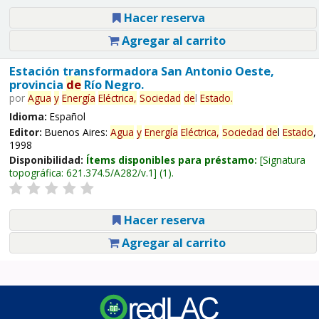
Hacer reserva
Agregar al carrito
Estación transformadora San Antonio Oeste,
provincia
de
Río Negro.
por
Agua
y
Energía
Eléctrica,
Sociedad
de
l
Estado
.
Idioma:
Español
Editor:
Buenos Aires:
Agua
y
Energía
Eléctrica,
Sociedad
de
l
Estado
,
1998
Disponibilidad:
Ítems disponibles para préstamo:
Signatura
topográfica:
621.374.5/A282/v.1
(1).
Hacer reserva
Agregar al carrito