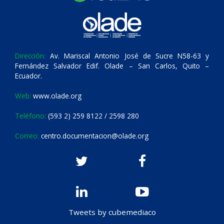
Dirección:
Av. Mariscal Antonio José de Sucre N58-63 y
Fernández Salvador Edif. Olade – San Carlos, Quito –
Ecuador.
Web:
www.olade.org
Teléfono:
(593 2) 259 8122 / 2598 280
Correo:
centro.documentacion@olade.org
Tweets by cubemediaco