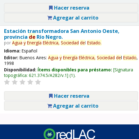
Hacer reserva
Agregar al carrito
Estación transformadora San Antonio Oeste,
provincia
de
Río Negro.
por
Agua
y
Energía
Eléctrica,
Sociedad
de
l
Estado
.
Idioma:
Español
Editor:
Buenos Aires:
Agua
y
Energía
Eléctrica,
Sociedad
de
l
Estado
,
1998
Disponibilidad:
Ítems disponibles para préstamo:
Signatura
topográfica:
621.374.5/A282/v.1
(1).
Hacer reserva
Agregar al carrito