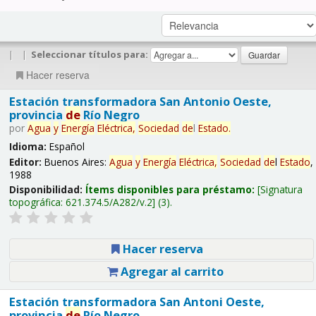
|
|
Seleccionar títulos para:
Hacer reserva
Estación transformadora San Antonio Oeste,
provincia
de
Río Negro
por
Agua
y
Energía
Eléctrica,
Sociedad
de
l
Estado
.
Idioma:
Español
Editor:
Buenos Aires:
Agua
y
Energía
Eléctrica,
Sociedad
de
l
Estado
,
1988
Disponibilidad:
Ítems disponibles para préstamo:
Signatura
topográfica:
621.374.5/A282/v.2
(3).
Hacer reserva
Agregar al carrito
Estación transformadora San Antoni Oeste,
provincia
de
Río Negro