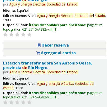
por
Agua
y
Energía
Eléctrica,
Sociedad
de
l
Estado
.
Idioma:
Español
Editor:
Buenos Aires:
Agua
y
Energía
Eléctrica,
Sociedad
de
l
Estado
,
1988
Disponibilidad:
Ítems disponibles para préstamo:
Signatura
topográfica:
621.374.5/A282/v.4
(1).
Hacer reserva
Agregar al carrito
Estacion transformadora San Antonio Oeste,
provincia
de
Río Negro.
por
Agua
y
Energía
Eléctrica,
Sociedad
de
l
Estado
.
Idioma:
Español
Editor:
Buenos Aires:
Agua
y
energía
eléctrica,
sociedad
de
l
estado
, 1988
Disponibilidad:
Ítems disponibles para préstamo:
Signatura
topográfica:
621.374.5/A282/v.3
(1).