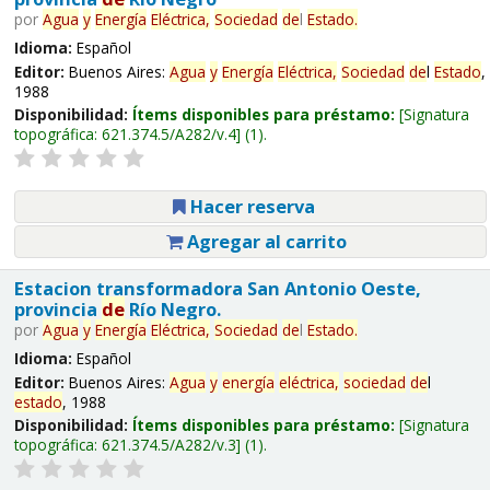
por
Agua
y
Energía
Eléctrica,
Sociedad
de
l
Estado
.
Idioma:
Español
Editor:
Buenos Aires:
Agua
y
Energía
Eléctrica,
Sociedad
de
l
Estado
,
1988
Disponibilidad:
Ítems disponibles para préstamo:
Signatura
topográfica:
621.374.5/A282/v.4
(1).
Hacer reserva
Agregar al carrito
Estacion transformadora San Antonio Oeste,
provincia
de
Río Negro.
por
Agua
y
Energía
Eléctrica,
Sociedad
de
l
Estado
.
Idioma:
Español
Editor:
Buenos Aires:
Agua
y
energía
eléctrica,
sociedad
de
l
estado
, 1988
Disponibilidad:
Ítems disponibles para préstamo:
Signatura
topográfica:
621.374.5/A282/v.3
(1).