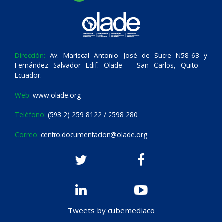
Dirección:
Av. Mariscal Antonio José de Sucre N58-63 y
Fernández Salvador Edif. Olade – San Carlos, Quito –
Ecuador.
Web:
www.olade.org
Teléfono:
(593 2) 259 8122 / 2598 280
Correo:
centro.documentacion@olade.org
Tweets by cubemediaco