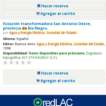
Hacer reserva
Agregar al carrito
Estación transformadora San Antonio Oeste,
provincia
de
Río Negro.
por
Agua
y
Energía
Eléctrica,
Sociedad
de
l
Estado
.
Idioma:
Español
Editor:
Buenos Aires:
Agua
y
Energía
Eléctrica,
Sociedad
de
l
Estado
,
1998
Disponibilidad:
Ítems disponibles para préstamo:
Signatura
topográfica:
621.374.5/A282/v.1
(1).
Hacer reserva
Agregar al carrito