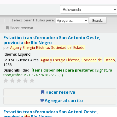
|
|
Seleccionar títulos para:
Hacer reserva
Estación transformadora San Antonio Oeste,
provincia
de
Río Negro
por
Agua
y
Energía
Eléctrica,
Sociedad
de
l
Estado
.
Idioma:
Español
Editor:
Buenos Aires:
Agua
y
Energía
Eléctrica,
Sociedad
de
l
Estado
,
1988
Disponibilidad:
Ítems disponibles para préstamo:
Signatura
topográfica:
621.374.5/A282/v.2
(3).
Hacer reserva
Agregar al carrito
Estación transformadora San Antoni Oeste,
provincia
de
Río Negro