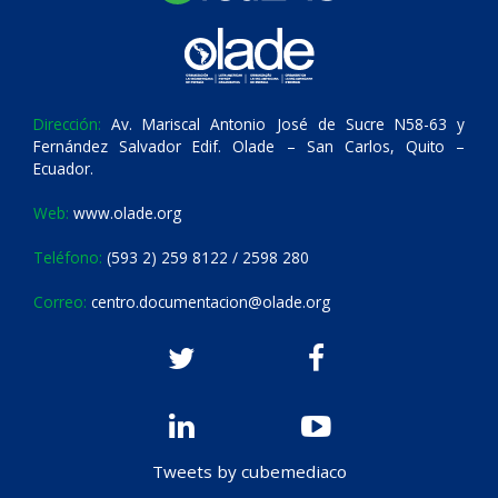
Dirección:
Av. Mariscal Antonio José de Sucre N58-63 y
Fernández Salvador Edif. Olade – San Carlos, Quito –
Ecuador.
Web:
www.olade.org
Teléfono:
(593 2) 259 8122 / 2598 280
Correo:
centro.documentacion@olade.org
Tweets by cubemediaco