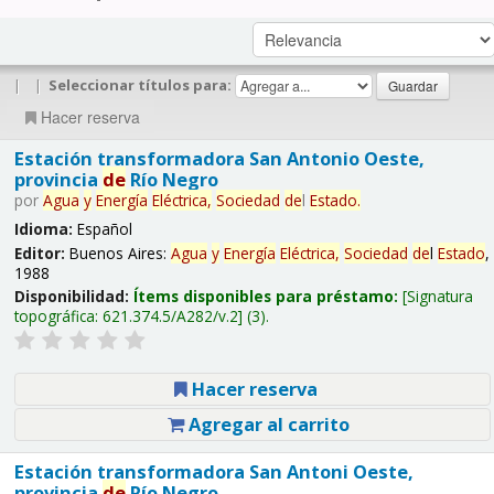
|
|
Seleccionar títulos para:
Hacer reserva
Estación transformadora San Antonio Oeste,
provincia
de
Río Negro
por
Agua
y
Energía
Eléctrica,
Sociedad
de
l
Estado
.
Idioma:
Español
Editor:
Buenos Aires:
Agua
y
Energía
Eléctrica,
Sociedad
de
l
Estado
,
1988
Disponibilidad:
Ítems disponibles para préstamo:
Signatura
topográfica:
621.374.5/A282/v.2
(3).
Hacer reserva
Agregar al carrito
Estación transformadora San Antoni Oeste,
provincia
de
Río Negro