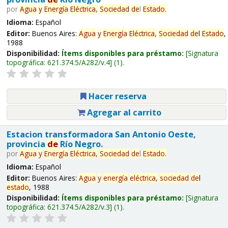
por
Agua
y
Energía
Eléctrica,
Sociedad
de
l
Estado
.
Idioma:
Español
Editor:
Buenos Aires:
Agua
y
Energía
Eléctrica,
Sociedad
de
l
Estado
,
1988
Disponibilidad:
Ítems disponibles para préstamo:
Signatura
topográfica:
621.374.5/A282/v.4
(1).
Hacer reserva
Agregar al carrito
Estacion transformadora San Antonio Oeste,
provincia
de
Río Negro.
por
Agua
y
Energía
Eléctrica,
Sociedad
de
l
Estado
.
Idioma:
Español
Editor:
Buenos Aires:
Agua
y
energía
eléctrica,
sociedad
de
l
estado
, 1988
Disponibilidad:
Ítems disponibles para préstamo:
Signatura
topográfica:
621.374.5/A282/v.3
(1).