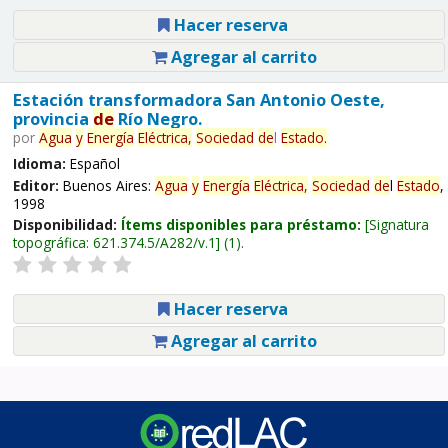
Hacer reserva
Agregar al carrito
Estación transformadora San Antonio Oeste,
provincia
de
Río Negro.
por
Agua
y
Energía
Eléctrica,
Sociedad
de
l
Estado
.
Idioma:
Español
Editor:
Buenos Aires:
Agua
y
Energía
Eléctrica,
Sociedad
de
l
Estado
,
1998
Disponibilidad:
Ítems disponibles para préstamo:
Signatura
topográfica:
621.374.5/A282/v.1
(1).
Hacer reserva
Agregar al carrito