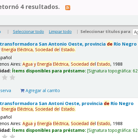
tornó 4 resultados.
|
Seleccionar todo
Limpiar todo
|
Seleccionar títulos para:
o
 transformadora San Antonio Oeste, provincia
de
Río Negro
y
Energía
Eléctrica,
Sociedad
de
l
Estado
.
spañol
enos Aires:
Agua
y
Energía
Eléctrica,
Sociedad
de
l
Estado
, 1988
lidad:
Ítems disponibles para préstamo:
Signatura topográfica:
62
eserva
Agregar al carrito
 transformadora San Antoni Oeste, provincia
de
Río Negro
y
Energía
Eléctrica,
Sociedad
de
l
Estado
.
spañol
enos Aires:
Agua
y
Energía
Eléctrica,
Sociedad
de
l
Estado
, 1988
lidad:
Ítems disponibles para préstamo:
Signatura topográfica:
62