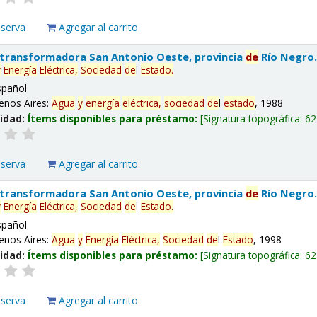
eserva
Agregar al carrito
 transformadora San Antonio Oeste, provincia
de
Río Negro
y
Energía
Eléctrica,
Sociedad
de
l
Estado
.
spañol
enos Aires:
Agua
y
energía
eléctrica,
sociedad
de
l
estado
, 1988
lidad:
Ítems disponibles para préstamo:
Signatura topográfica:
62
eserva
Agregar al carrito
 transformadora San Antonio Oeste, provincia
de
Río Negro
y
Energía
Eléctrica,
Sociedad
de
l
Estado
.
spañol
enos Aires:
Agua
y
Energía
Eléctrica,
Sociedad
de
l
Estado
, 1998
lidad:
Ítems disponibles para préstamo:
Signatura topográfica:
62
eserva
Agregar al carrito