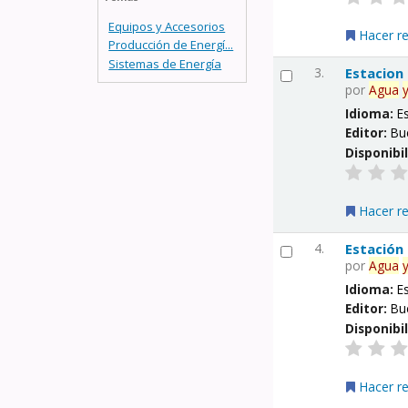
Equipos y Accesorios
Hacer r
Producción de Energí...
Sistemas de Energía
3.
Estacion
por
Agua
Idioma:
E
Editor:
Bu
Disponibi
Hacer r
4.
Estación
por
Agua
Idioma:
E
Editor:
Bu
Disponibi
Hacer r