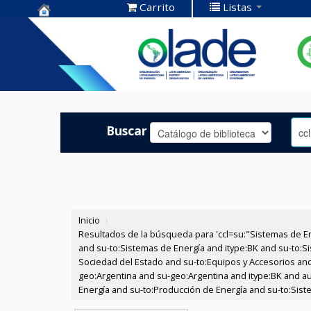
Carrito
Listas
Centro de
Documentación
OLADE -
Buscar
Inicio
›
Resultados de la búsqueda para 'ccl=su:"Sistemas de E
and su-to:Sistemas de Energía and itype:BK and su-to:Si
Sociedad del Estado and su-to:Equipos y Accesorios and
geo:Argentina and su-geo:Argentina and itype:BK and au:
Energía and su-to:Producción de Energía and su-to:Sist