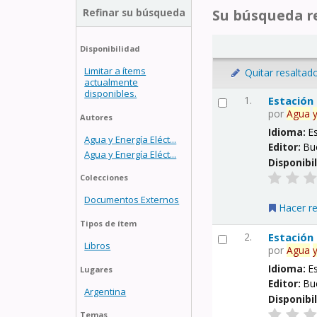
Refinar su búsqueda
Su búsqueda re
Disponibilidad
Limitar a ítems
Quitar resaltad
actualmente
disponibles.
1.
Estación
por
Agua
Autores
Idioma:
E
Agua y Energía Eléct...
Editor:
Bu
Agua y Energía Eléct...
Disponibi
Colecciones
Documentos Externos
Hacer r
Tipos de ítem
2.
Estación
Libros
por
Agua
Idioma:
E
Lugares
Editor:
Bu
Argentina
Disponibi
Temas