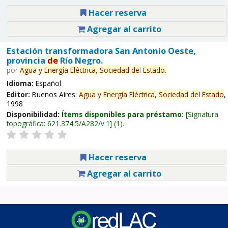
Hacer reserva
Agregar al carrito
Estación transformadora San Antonio Oeste,
provincia
de
Río Negro.
por
Agua
y
Energía
Eléctrica,
Sociedad
de
l
Estado
.
Idioma:
Español
Editor:
Buenos Aires:
Agua
y
Energía
Eléctrica,
Sociedad
de
l
Estado
,
1998
Disponibilidad:
Ítems disponibles para préstamo:
Signatura
topográfica:
621.374.5/A282/v.1
(1).
Hacer reserva
Agregar al carrito