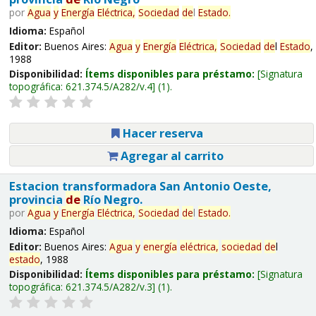
por
Agua
y
Energía
Eléctrica,
Sociedad
de
l
Estado
.
Idioma:
Español
Editor:
Buenos Aires:
Agua
y
Energía
Eléctrica,
Sociedad
de
l
Estado
,
1988
Disponibilidad:
Ítems disponibles para préstamo:
Signatura
topográfica:
621.374.5/A282/v.4
(1).
Hacer reserva
Agregar al carrito
Estacion transformadora San Antonio Oeste,
provincia
de
Río Negro.
por
Agua
y
Energía
Eléctrica,
Sociedad
de
l
Estado
.
Idioma:
Español
Editor:
Buenos Aires:
Agua
y
energía
eléctrica,
sociedad
de
l
estado
, 1988
Disponibilidad:
Ítems disponibles para préstamo:
Signatura
topográfica:
621.374.5/A282/v.3
(1).