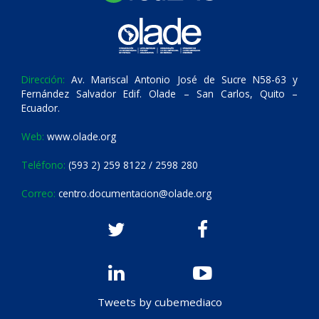
Dirección:
Av. Mariscal Antonio José de Sucre N58-63 y
Fernández Salvador Edif. Olade – San Carlos, Quito –
Ecuador.
Web:
www.olade.org
Teléfono:
(593 2) 259 8122 / 2598 280
Correo:
centro.documentacion@olade.org
Tweets by cubemediaco