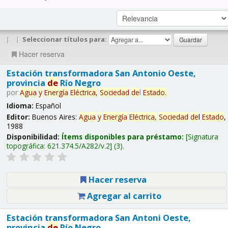
|
|
Seleccionar títulos para:
Hacer reserva
Estación transformadora San Antonio Oeste,
provincia
de
Río Negro
por
Agua
y
Energía
Eléctrica,
Sociedad
de
l
Estado
.
Idioma:
Español
Editor:
Buenos Aires:
Agua
y
Energía
Eléctrica,
Sociedad
de
l
Estado
,
1988
Disponibilidad:
Ítems disponibles para préstamo:
Signatura
topográfica:
621.374.5/A282/v.2
(3).
Hacer reserva
Agregar al carrito
Estación transformadora San Antoni Oeste,
provincia
de
Río Negro