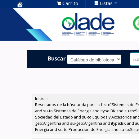
Carrito
Listas
Centro de
Documentación
OLADE -
Buscar
Inicio
›
Resultados de la búsqueda para 'ccl=su:"Sistemas de E
and su-to:Sistemas de Energía and itype:BK and su-to:Si
Sociedad del Estado and su-to:Equipos y Accesorios and
geo:Argentina and su-geo:Argentina and itype:BK and au:
Energía and su-to:Producción de Energía and su-to:Sist