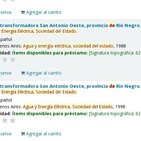
eserva
Agregar al carrito
 transformadora San Antonio Oeste, provincia
de
Río Negro
y
Energía
Eléctrica,
Sociedad
de
l
Estado
.
spañol
enos Aires:
Agua
y
energía
eléctrica,
sociedad
de
l
estado
, 1988
lidad:
Ítems disponibles para préstamo:
Signatura topográfica:
62
eserva
Agregar al carrito
 transformadora San Antonio Oeste, provincia
de
Río Negro
y
Energía
Eléctrica,
Sociedad
de
l
Estado
.
spañol
enos Aires:
Agua
y
Energía
Eléctrica,
Sociedad
de
l
Estado
, 1998
lidad:
Ítems disponibles para préstamo:
Signatura topográfica:
62
eserva
Agregar al carrito