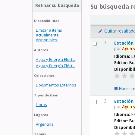
Refinar su búsqueda
Su búsqueda re
Disponibilidad
Limitar a ítems
Quitar resaltad
actualmente
disponibles.
1.
Estación
por
Agua
Autores
Idioma:
E
Agua y Energía Eléct...
Editor:
Bu
Agua y Energía Eléct...
Disponibi
Colecciones
Documentos Externos
Hacer r
Tipos de ítem
2.
Estación
Libros
por
Agua
Idioma:
E
Lugares
Editor:
Bu
Argentina
Disponibi
Temas