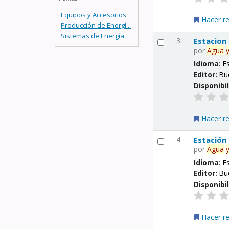
Equipos y Accesorios
Hacer r
Producción de Energí...
Sistemas de Energía
3.
Estacion
por
Agua
Idioma:
E
Editor:
Bu
Disponibi
Hacer r
4.
Estación
por
Agua
Idioma:
E
Editor:
Bu
Disponibi
Hacer r