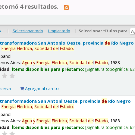
tornó 4 resultados.
|
Seleccionar todo
Limpiar todo
|
Seleccionar títulos para:
o
 transformadora San Antonio Oeste, provincia
de
Río Negro
y
Energía
Eléctrica,
Sociedad
de
l
Estado
.
spañol
enos Aires:
Agua
y
Energía
Eléctrica,
Sociedad
de
l
Estado
, 1988
lidad:
Ítems disponibles para préstamo:
Signatura topográfica:
62
eserva
Agregar al carrito
 transformadora San Antoni Oeste, provincia
de
Río Negro
y
Energía
Eléctrica,
Sociedad
de
l
Estado
.
spañol
enos Aires:
Agua
y
Energía
Eléctrica,
Sociedad
de
l
Estado
, 1988
lidad:
Ítems disponibles para préstamo:
Signatura topográfica:
62