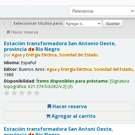
|
|
Seleccionar títulos para:
Hacer reserva
Estación transformadora San Antonio Oeste,
provincia
de
Río Negro
por
Agua
y
Energía
Eléctrica,
Sociedad
de
l
Estado
.
Idioma:
Español
Editor:
Buenos Aires:
Agua
y
Energía
Eléctrica,
Sociedad
de
l
Estado
,
1988
Disponibilidad:
Ítems disponibles para préstamo:
Signatura
topográfica:
621.374.5/A282/v.2
(3).
Hacer reserva
Agregar al carrito
Estación transformadora San Antoni Oeste,
provincia
de
Río Negro