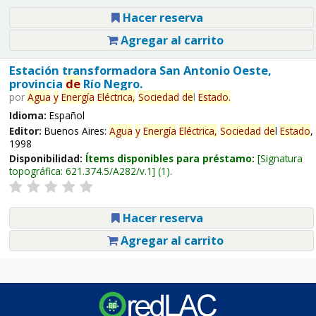
Hacer reserva
Agregar al carrito
Estación transformadora San Antonio Oeste,
provincia
de
Río Negro.
por
Agua
y
Energía
Eléctrica,
Sociedad
de
l
Estado
.
Idioma:
Español
Editor:
Buenos Aires:
Agua
y
Energía
Eléctrica,
Sociedad
de
l
Estado
,
1998
Disponibilidad:
Ítems disponibles para préstamo:
Signatura
topográfica:
621.374.5/A282/v.1
(1).
Hacer reserva
Agregar al carrito