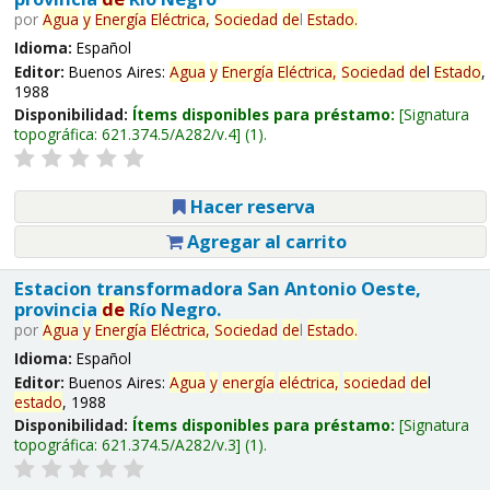
por
Agua
y
Energía
Eléctrica,
Sociedad
de
l
Estado
.
Idioma:
Español
Editor:
Buenos Aires:
Agua
y
Energía
Eléctrica,
Sociedad
de
l
Estado
,
1988
Disponibilidad:
Ítems disponibles para préstamo:
Signatura
topográfica:
621.374.5/A282/v.4
(1).
Hacer reserva
Agregar al carrito
Estacion transformadora San Antonio Oeste,
provincia
de
Río Negro.
por
Agua
y
Energía
Eléctrica,
Sociedad
de
l
Estado
.
Idioma:
Español
Editor:
Buenos Aires:
Agua
y
energía
eléctrica,
sociedad
de
l
estado
, 1988
Disponibilidad:
Ítems disponibles para préstamo:
Signatura
topográfica:
621.374.5/A282/v.3
(1).