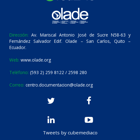
Dirección:
Av. Mariscal Antonio José de Sucre N58-63 y
Fernández Salvador Edif. Olade – San Carlos, Quito –
Ecuador.
Web:
www.olade.org
Teléfono:
(593 2) 259 8122 / 2598 280
Correo:
centro.documentacion@olade.org
Tweets by cubemediaco