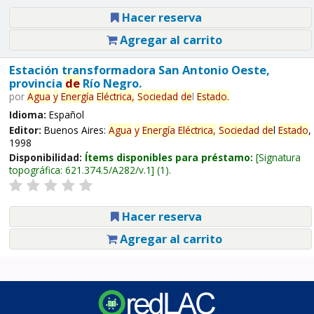
Hacer reserva
Agregar al carrito
Estación transformadora San Antonio Oeste,
provincia
de
Río Negro.
por
Agua
y
Energía
Eléctrica,
Sociedad
de
l
Estado
.
Idioma:
Español
Editor:
Buenos Aires:
Agua
y
Energía
Eléctrica,
Sociedad
de
l
Estado
,
1998
Disponibilidad:
Ítems disponibles para préstamo:
Signatura
topográfica:
621.374.5/A282/v.1
(1).
Hacer reserva
Agregar al carrito