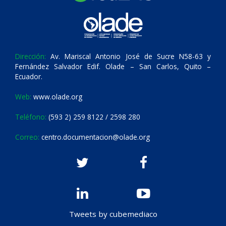
Dirección:
Av. Mariscal Antonio José de Sucre N58-63 y
Fernández Salvador Edif. Olade – San Carlos, Quito –
Ecuador.
Web:
www.olade.org
Teléfono:
(593 2) 259 8122 / 2598 280
Correo:
centro.documentacion@olade.org
Tweets by cubemediaco