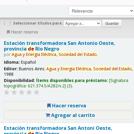
|
|
Seleccionar títulos para:
Hacer reserva
Estación transformadora San Antonio Oeste,
provincia
de
Río Negro
por
Agua
y
Energía
Eléctrica,
Sociedad
de
l
Estado
.
Idioma:
Español
Editor:
Buenos Aires:
Agua
y
Energía
Eléctrica,
Sociedad
de
l
Estado
,
1988
Disponibilidad:
Ítems disponibles para préstamo:
Signatura
topográfica:
621.374.5/A282/v.2
(3).
Hacer reserva
Agregar al carrito
Estación transformadora San Antoni Oeste,
provincia
de
Río Negro