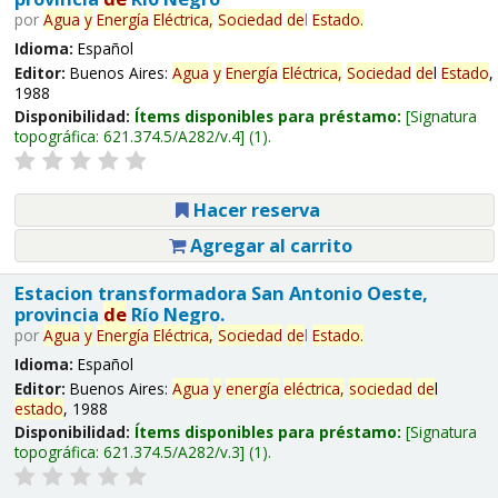
por
Agua
y
Energía
Eléctrica,
Sociedad
de
l
Estado
.
Idioma:
Español
Editor:
Buenos Aires:
Agua
y
Energía
Eléctrica,
Sociedad
de
l
Estado
,
1988
Disponibilidad:
Ítems disponibles para préstamo:
Signatura
topográfica:
621.374.5/A282/v.4
(1).
Hacer reserva
Agregar al carrito
Estacion transformadora San Antonio Oeste,
provincia
de
Río Negro.
por
Agua
y
Energía
Eléctrica,
Sociedad
de
l
Estado
.
Idioma:
Español
Editor:
Buenos Aires:
Agua
y
energía
eléctrica,
sociedad
de
l
estado
, 1988
Disponibilidad:
Ítems disponibles para préstamo:
Signatura
topográfica:
621.374.5/A282/v.3
(1).