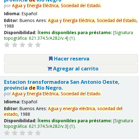
por
Agua
y
Energía
Eléctrica,
Sociedad
de
l
Estado
.
Idioma:
Español
Editor:
Buenos Aires:
Agua
y
Energía
Eléctrica,
Sociedad
de
l
Estado
,
1988
Disponibilidad:
Ítems disponibles para préstamo:
Signatura
topográfica:
621.374.5/A282/v.4
(1).
Hacer reserva
Agregar al carrito
Estacion transformadora San Antonio Oeste,
provincia
de
Río Negro.
por
Agua
y
Energía
Eléctrica,
Sociedad
de
l
Estado
.
Idioma:
Español
Editor:
Buenos Aires:
Agua
y
energía
eléctrica,
sociedad
de
l
estado
, 1988
Disponibilidad:
Ítems disponibles para préstamo:
Signatura
topográfica:
621.374.5/A282/v.3
(1).