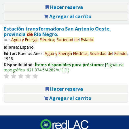
Hacer reserva
Agregar al carrito
Estación transformadora San Antonio Oeste,
provincia
de
Río Negro.
por
Agua
y
Energía
Eléctrica,
Sociedad
de
l
Estado
.
Idioma:
Español
Editor:
Buenos Aires:
Agua
y
Energía
Eléctrica,
Sociedad
de
l
Estado
,
1998
Disponibilidad:
Ítems disponibles para préstamo:
Signatura
topográfica:
621.374.5/A282/v.1
(1).
Hacer reserva
Agregar al carrito