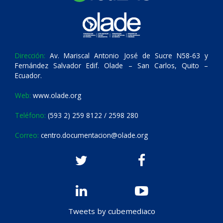
Dirección:
Av. Mariscal Antonio José de Sucre N58-63 y
Fernández Salvador Edif. Olade – San Carlos, Quito –
Ecuador.
Web:
www.olade.org
Teléfono:
(593 2) 259 8122 / 2598 280
Correo:
centro.documentacion@olade.org
Tweets by cubemediaco