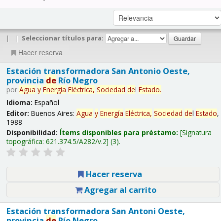
|
|
Seleccionar títulos para:
Hacer reserva
Estación transformadora San Antonio Oeste,
provincia
de
Río Negro
por
Agua
y
Energía
Eléctrica,
Sociedad
de
l
Estado
.
Idioma:
Español
Editor:
Buenos Aires:
Agua
y
Energía
Eléctrica,
Sociedad
de
l
Estado
,
1988
Disponibilidad:
Ítems disponibles para préstamo:
Signatura
topográfica:
621.374.5/A282/v.2
(3).
Hacer reserva
Agregar al carrito
Estación transformadora San Antoni Oeste,
provincia
de
Río Negro