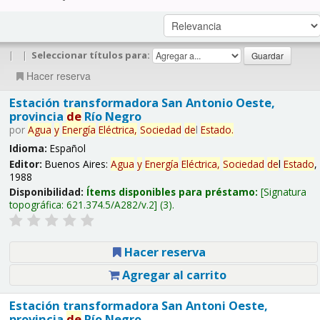
|
|
Seleccionar títulos para:
Hacer reserva
Estación transformadora San Antonio Oeste,
provincia
de
Río Negro
por
Agua
y
Energía
Eléctrica,
Sociedad
de
l
Estado
.
Idioma:
Español
Editor:
Buenos Aires:
Agua
y
Energía
Eléctrica,
Sociedad
de
l
Estado
,
1988
Disponibilidad:
Ítems disponibles para préstamo:
Signatura
topográfica:
621.374.5/A282/v.2
(3).
Hacer reserva
Agregar al carrito
Estación transformadora San Antoni Oeste,
provincia
de
Río Negro