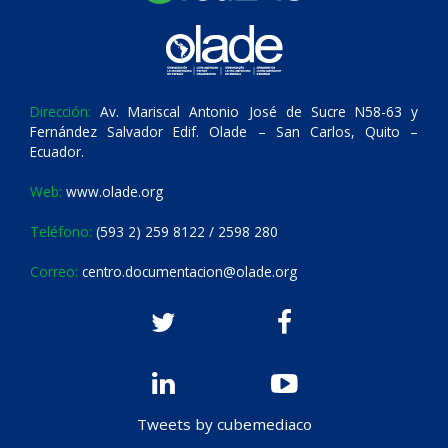
Dirección:
Av. Mariscal Antonio José de Sucre N58-63 y
Fernández Salvador Edif. Olade – San Carlos, Quito –
Ecuador.
Web:
www.olade.org
Teléfono:
(593 2) 259 8122 / 2598 280
Correo:
centro.documentacion@olade.org
Tweets by cubemediaco