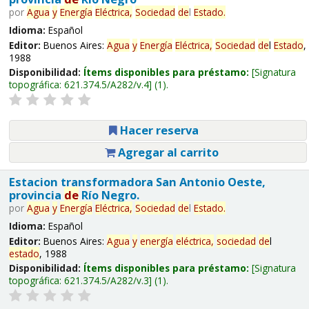
por
Agua
y
Energía
Eléctrica,
Sociedad
de
l
Estado
.
Idioma:
Español
Editor:
Buenos Aires:
Agua
y
Energía
Eléctrica,
Sociedad
de
l
Estado
,
1988
Disponibilidad:
Ítems disponibles para préstamo:
Signatura
topográfica:
621.374.5/A282/v.4
(1).
Hacer reserva
Agregar al carrito
Estacion transformadora San Antonio Oeste,
provincia
de
Río Negro.
por
Agua
y
Energía
Eléctrica,
Sociedad
de
l
Estado
.
Idioma:
Español
Editor:
Buenos Aires:
Agua
y
energía
eléctrica,
sociedad
de
l
estado
, 1988
Disponibilidad:
Ítems disponibles para préstamo:
Signatura
topográfica:
621.374.5/A282/v.3
(1).