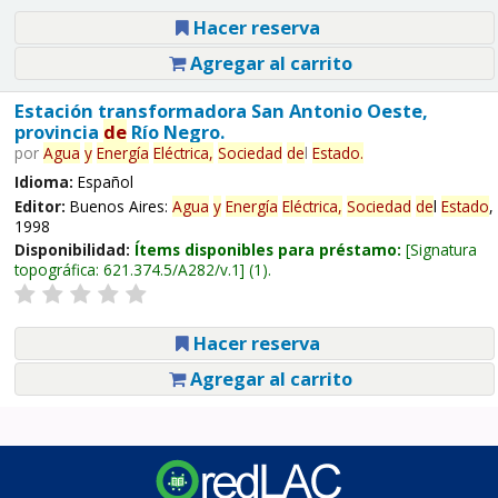
Hacer reserva
Agregar al carrito
Estación transformadora San Antonio Oeste,
provincia
de
Río Negro.
por
Agua
y
Energía
Eléctrica,
Sociedad
de
l
Estado
.
Idioma:
Español
Editor:
Buenos Aires:
Agua
y
Energía
Eléctrica,
Sociedad
de
l
Estado
,
1998
Disponibilidad:
Ítems disponibles para préstamo:
Signatura
topográfica:
621.374.5/A282/v.1
(1).
Hacer reserva
Agregar al carrito