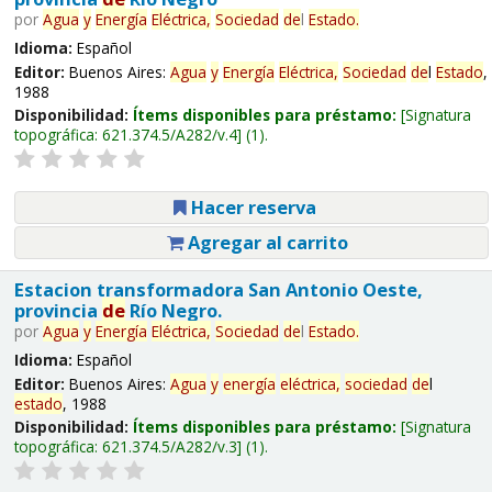
por
Agua
y
Energía
Eléctrica,
Sociedad
de
l
Estado
.
Idioma:
Español
Editor:
Buenos Aires:
Agua
y
Energía
Eléctrica,
Sociedad
de
l
Estado
,
1988
Disponibilidad:
Ítems disponibles para préstamo:
Signatura
topográfica:
621.374.5/A282/v.4
(1).
Hacer reserva
Agregar al carrito
Estacion transformadora San Antonio Oeste,
provincia
de
Río Negro.
por
Agua
y
Energía
Eléctrica,
Sociedad
de
l
Estado
.
Idioma:
Español
Editor:
Buenos Aires:
Agua
y
energía
eléctrica,
sociedad
de
l
estado
, 1988
Disponibilidad:
Ítems disponibles para préstamo:
Signatura
topográfica:
621.374.5/A282/v.3
(1).