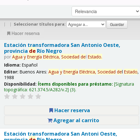
|
|
Seleccionar títulos para:
Hacer reserva
Estación transformadora San Antonio Oeste,
provincia
de
Río Negro
por
Agua
y
Energía
Eléctrica,
Sociedad
de
l
Estado
.
Idioma:
Español
Editor:
Buenos Aires:
Agua
y
Energía
Eléctrica,
Sociedad
de
l
Estado
,
1988
Disponibilidad:
Ítems disponibles para préstamo:
Signatura
topográfica:
621.374.5/A282/v.2
(3).
Hacer reserva
Agregar al carrito
Estación transformadora San Antoni Oeste,
provincia
de
Río Negro