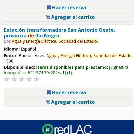
Hacer reserva
Agregar al carrito
Estación transformadora San Antonio Oeste,
provincia
de
Río Negro.
por
Agua
y
Energía
Eléctrica,
Sociedad
de
l
Estado
.
Idioma:
Español
Editor:
Buenos Aires:
Agua
y
Energía
Eléctrica,
Sociedad
de
l
Estado
,
1998
Disponibilidad:
Ítems disponibles para préstamo:
Signatura
topográfica:
621.374.5/A282/v.1
(1).
Hacer reserva
Agregar al carrito