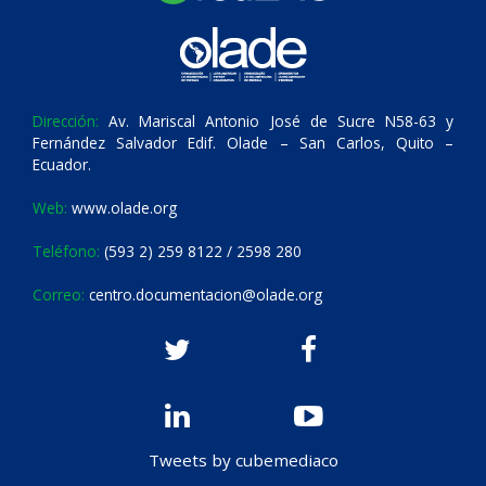
Dirección:
Av. Mariscal Antonio José de Sucre N58-63 y
Fernández Salvador Edif. Olade – San Carlos, Quito –
Ecuador.
Web:
www.olade.org
Teléfono:
(593 2) 259 8122 / 2598 280
Correo:
centro.documentacion@olade.org
Tweets by cubemediaco