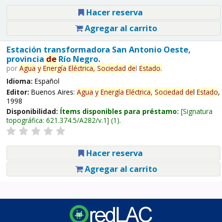
Hacer reserva
Agregar al carrito
Estación transformadora San Antonio Oeste,
provincia
de
Río Negro.
por
Agua
y
Energía
Eléctrica,
Sociedad
de
l
Estado
.
Idioma:
Español
Editor:
Buenos Aires:
Agua
y
Energía
Eléctrica,
Sociedad
de
l
Estado
,
1998
Disponibilidad:
Ítems disponibles para préstamo:
Signatura
topográfica:
621.374.5/A282/v.1
(1).
Hacer reserva
Agregar al carrito