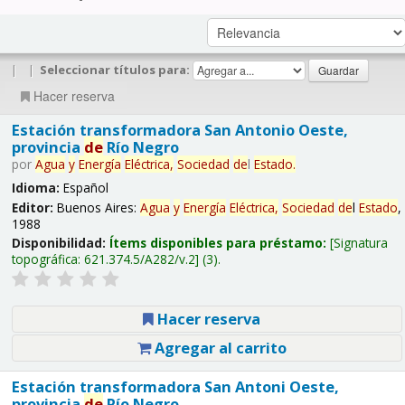
|
|
Seleccionar títulos para:
Hacer reserva
Estación transformadora San Antonio Oeste,
provincia
de
Río Negro
por
Agua
y
Energía
Eléctrica,
Sociedad
de
l
Estado
.
Idioma:
Español
Editor:
Buenos Aires:
Agua
y
Energía
Eléctrica,
Sociedad
de
l
Estado
,
1988
Disponibilidad:
Ítems disponibles para préstamo:
Signatura
topográfica:
621.374.5/A282/v.2
(3).
Hacer reserva
Agregar al carrito
Estación transformadora San Antoni Oeste,
provincia
de
Río Negro