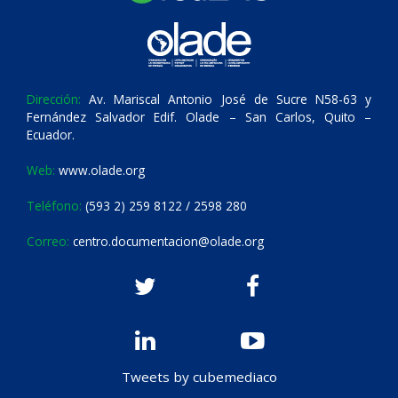
Dirección:
Av. Mariscal Antonio José de Sucre N58-63 y
Fernández Salvador Edif. Olade – San Carlos, Quito –
Ecuador.
Web:
www.olade.org
Teléfono:
(593 2) 259 8122 / 2598 280
Correo:
centro.documentacion@olade.org
Tweets by cubemediaco