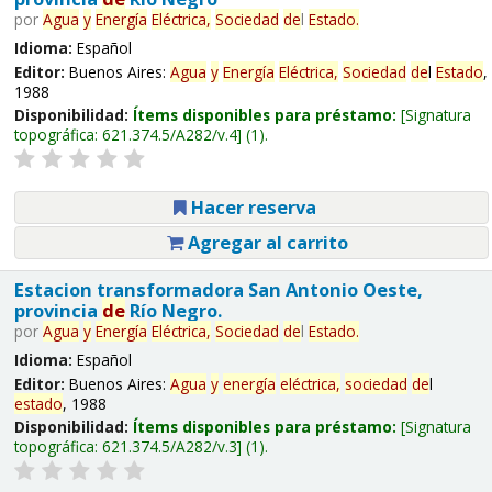
por
Agua
y
Energía
Eléctrica,
Sociedad
de
l
Estado
.
Idioma:
Español
Editor:
Buenos Aires:
Agua
y
Energía
Eléctrica,
Sociedad
de
l
Estado
,
1988
Disponibilidad:
Ítems disponibles para préstamo:
Signatura
topográfica:
621.374.5/A282/v.4
(1).
Hacer reserva
Agregar al carrito
Estacion transformadora San Antonio Oeste,
provincia
de
Río Negro.
por
Agua
y
Energía
Eléctrica,
Sociedad
de
l
Estado
.
Idioma:
Español
Editor:
Buenos Aires:
Agua
y
energía
eléctrica,
sociedad
de
l
estado
, 1988
Disponibilidad:
Ítems disponibles para préstamo:
Signatura
topográfica:
621.374.5/A282/v.3
(1).