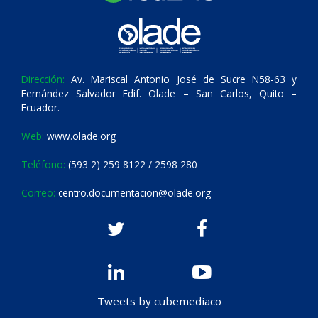
Dirección:
Av. Mariscal Antonio José de Sucre N58-63 y
Fernández Salvador Edif. Olade – San Carlos, Quito –
Ecuador.
Web:
www.olade.org
Teléfono:
(593 2) 259 8122 / 2598 280
Correo:
centro.documentacion@olade.org
Tweets by cubemediaco