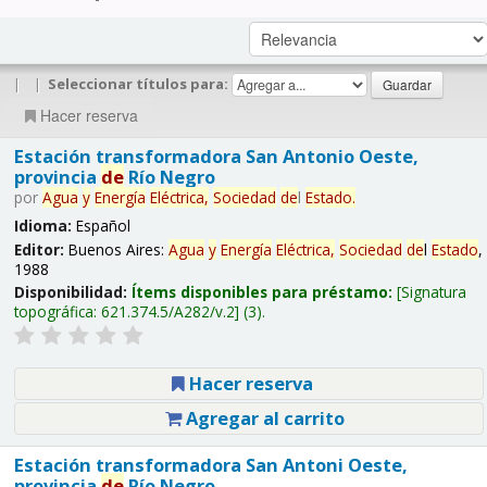
|
|
Seleccionar títulos para:
Hacer reserva
Estación transformadora San Antonio Oeste,
provincia
de
Río Negro
por
Agua
y
Energía
Eléctrica,
Sociedad
de
l
Estado
.
Idioma:
Español
Editor:
Buenos Aires:
Agua
y
Energía
Eléctrica,
Sociedad
de
l
Estado
,
1988
Disponibilidad:
Ítems disponibles para préstamo:
Signatura
topográfica:
621.374.5/A282/v.2
(3).
Hacer reserva
Agregar al carrito
Estación transformadora San Antoni Oeste,
provincia
de
Río Negro