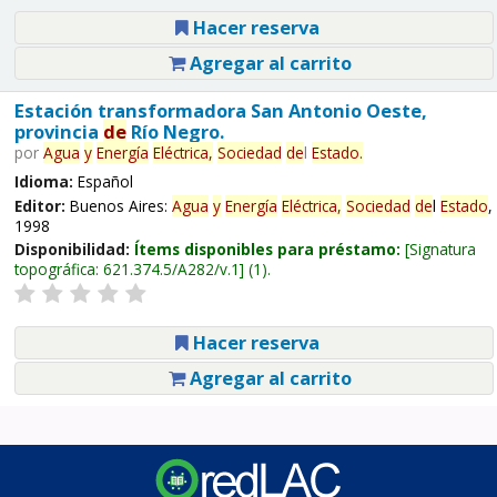
Hacer reserva
Agregar al carrito
Estación transformadora San Antonio Oeste,
provincia
de
Río Negro.
por
Agua
y
Energía
Eléctrica,
Sociedad
de
l
Estado
.
Idioma:
Español
Editor:
Buenos Aires:
Agua
y
Energía
Eléctrica,
Sociedad
de
l
Estado
,
1998
Disponibilidad:
Ítems disponibles para préstamo:
Signatura
topográfica:
621.374.5/A282/v.1
(1).
Hacer reserva
Agregar al carrito