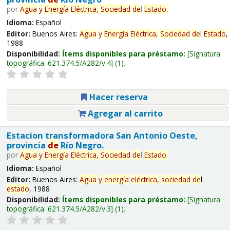
por
Agua
y
Energía
Eléctrica,
Sociedad
de
l
Estado
.
Idioma:
Español
Editor:
Buenos Aires:
Agua
y
Energía
Eléctrica,
Sociedad
de
l
Estado
,
1988
Disponibilidad:
Ítems disponibles para préstamo:
Signatura
topográfica:
621.374.5/A282/v.4
(1).
Hacer reserva
Agregar al carrito
Estacion transformadora San Antonio Oeste,
provincia
de
Río Negro.
por
Agua
y
Energía
Eléctrica,
Sociedad
de
l
Estado
.
Idioma:
Español
Editor:
Buenos Aires:
Agua
y
energía
eléctrica,
sociedad
de
l
estado
, 1988
Disponibilidad:
Ítems disponibles para préstamo:
Signatura
topográfica:
621.374.5/A282/v.3
(1).