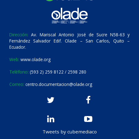
Dirección:
Av. Mariscal Antonio José de Sucre N58-63 y
Fernández Salvador Edif. Olade – San Carlos, Quito –
Ecuador.
Web:
www.olade.org
Teléfono:
(593 2) 259 8122 / 2598 280
Correo:
centro.documentacion@olade.org
Tweets by cubemediaco