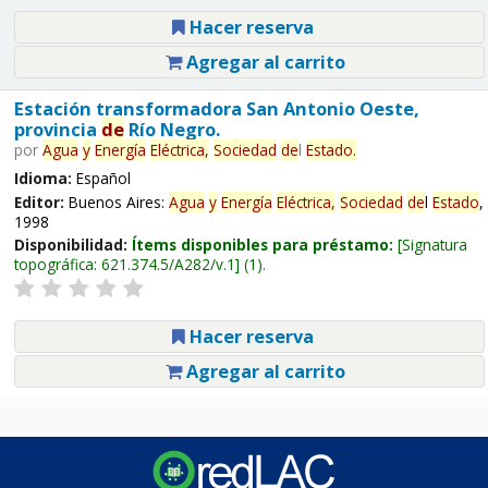
Hacer reserva
Agregar al carrito
Estación transformadora San Antonio Oeste,
provincia
de
Río Negro.
por
Agua
y
Energía
Eléctrica,
Sociedad
de
l
Estado
.
Idioma:
Español
Editor:
Buenos Aires:
Agua
y
Energía
Eléctrica,
Sociedad
de
l
Estado
,
1998
Disponibilidad:
Ítems disponibles para préstamo:
Signatura
topográfica:
621.374.5/A282/v.1
(1).
Hacer reserva
Agregar al carrito