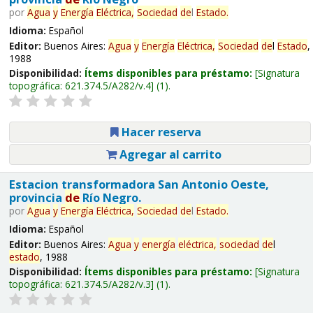
por
Agua
y
Energía
Eléctrica,
Sociedad
de
l
Estado
.
Idioma:
Español
Editor:
Buenos Aires:
Agua
y
Energía
Eléctrica,
Sociedad
de
l
Estado
,
1988
Disponibilidad:
Ítems disponibles para préstamo:
Signatura
topográfica:
621.374.5/A282/v.4
(1).
Hacer reserva
Agregar al carrito
Estacion transformadora San Antonio Oeste,
provincia
de
Río Negro.
por
Agua
y
Energía
Eléctrica,
Sociedad
de
l
Estado
.
Idioma:
Español
Editor:
Buenos Aires:
Agua
y
energía
eléctrica,
sociedad
de
l
estado
, 1988
Disponibilidad:
Ítems disponibles para préstamo:
Signatura
topográfica:
621.374.5/A282/v.3
(1).