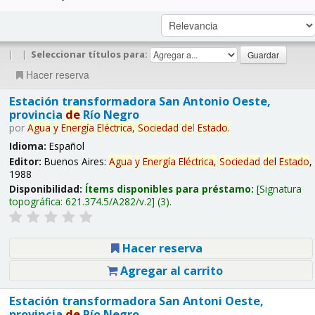
|
|
Seleccionar títulos para:
Hacer reserva
Estación transformadora San Antonio Oeste,
provincia
de
Río Negro
por
Agua
y
Energía
Eléctrica,
Sociedad
de
l
Estado
.
Idioma:
Español
Editor:
Buenos Aires:
Agua
y
Energía
Eléctrica,
Sociedad
de
l
Estado
,
1988
Disponibilidad:
Ítems disponibles para préstamo:
Signatura
topográfica:
621.374.5/A282/v.2
(3).
Hacer reserva
Agregar al carrito
Estación transformadora San Antoni Oeste,
provincia
de
Río Negro