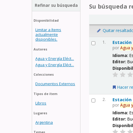
Refinar su búsqueda
Su búsqueda re
Disponibilidad
Limitar a ítems
Quitar resaltad
actualmente
disponibles.
1.
Estación
por
Agua
Autores
Idioma:
E
Agua y Energía Eléct...
Editor:
Bu
Agua y Energía Eléct...
Disponibi
Colecciones
Documentos Externos
Hacer r
Tipos de ítem
2.
Estación
Libros
por
Agua
Idioma:
E
Lugares
Editor:
Bu
Argentina
Disponibi
Temas