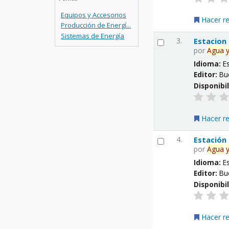
Equipos y Accesorios
Hacer r
Producción de Energí...
Sistemas de Energía
3.
Estacion
por
Agua
Idioma:
E
Editor:
Bu
Disponibi
Hacer r
4.
Estación
por
Agua
Idioma:
E
Editor:
Bu
Disponibi
Hacer r