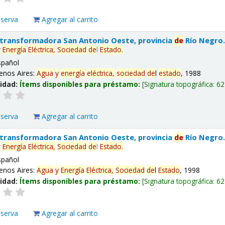
eserva
Agregar al carrito
 transformadora San Antonio Oeste, provincia
de
Río Negro
y
Energía
Eléctrica,
Sociedad
de
l
Estado
.
spañol
enos Aires:
Agua
y
energía
eléctrica,
sociedad
de
l
estado
, 1988
lidad:
Ítems disponibles para préstamo:
Signatura topográfica:
62
eserva
Agregar al carrito
 transformadora San Antonio Oeste, provincia
de
Río Negro
y
Energía
Eléctrica,
Sociedad
de
l
Estado
.
spañol
enos Aires:
Agua
y
Energía
Eléctrica,
Sociedad
de
l
Estado
, 1998
lidad:
Ítems disponibles para préstamo:
Signatura topográfica:
62
eserva
Agregar al carrito