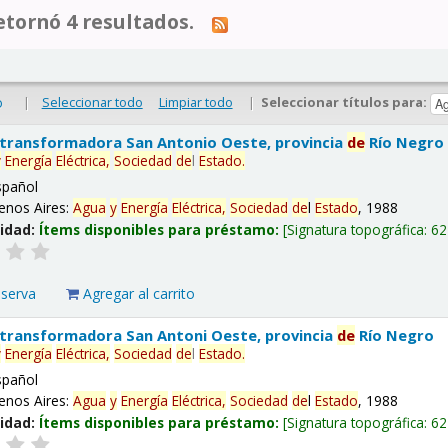
tornó 4 resultados.
|
Seleccionar todo
Limpiar todo
|
Seleccionar títulos para:
o
 transformadora San Antonio Oeste, provincia
de
Río Negro
y
Energía
Eléctrica,
Sociedad
de
l
Estado
.
spañol
enos Aires:
Agua
y
Energía
Eléctrica,
Sociedad
de
l
Estado
, 1988
lidad:
Ítems disponibles para préstamo:
Signatura topográfica:
62
eserva
Agregar al carrito
 transformadora San Antoni Oeste, provincia
de
Río Negro
y
Energía
Eléctrica,
Sociedad
de
l
Estado
.
spañol
enos Aires:
Agua
y
Energía
Eléctrica,
Sociedad
de
l
Estado
, 1988
lidad:
Ítems disponibles para préstamo:
Signatura topográfica:
62