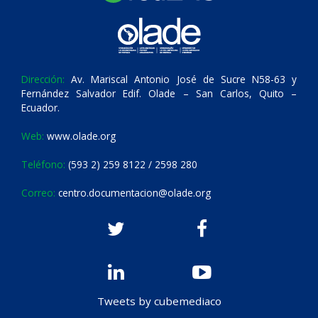
Dirección:
Av. Mariscal Antonio José de Sucre N58-63 y
Fernández Salvador Edif. Olade – San Carlos, Quito –
Ecuador.
Web:
www.olade.org
Teléfono:
(593 2) 259 8122 / 2598 280
Correo:
centro.documentacion@olade.org
Tweets by cubemediaco