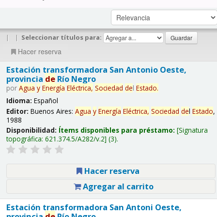
|
|
Seleccionar títulos para:
Hacer reserva
Estación transformadora San Antonio Oeste,
provincia
de
Río Negro
por
Agua
y
Energía
Eléctrica,
Sociedad
de
l
Estado
.
Idioma:
Español
Editor:
Buenos Aires:
Agua
y
Energía
Eléctrica,
Sociedad
de
l
Estado
,
1988
Disponibilidad:
Ítems disponibles para préstamo:
Signatura
topográfica:
621.374.5/A282/v.2
(3).
Hacer reserva
Agregar al carrito
Estación transformadora San Antoni Oeste,
provincia
de
Río Negro