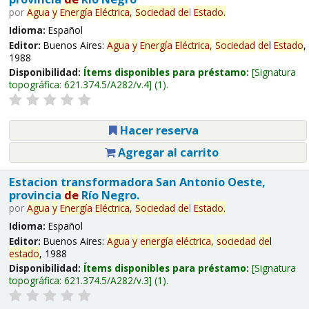
por
Agua
y
Energía
Eléctrica,
Sociedad
de
l
Estado
.
Idioma:
Español
Editor:
Buenos Aires:
Agua
y
Energía
Eléctrica,
Sociedad
de
l
Estado
,
1988
Disponibilidad:
Ítems disponibles para préstamo:
Signatura
topográfica:
621.374.5/A282/v.4
(1).
Hacer reserva
Agregar al carrito
Estacion transformadora San Antonio Oeste,
provincia
de
Río Negro.
por
Agua
y
Energía
Eléctrica,
Sociedad
de
l
Estado
.
Idioma:
Español
Editor:
Buenos Aires:
Agua
y
energía
eléctrica,
sociedad
de
l
estado
, 1988
Disponibilidad:
Ítems disponibles para préstamo:
Signatura
topográfica:
621.374.5/A282/v.3
(1).