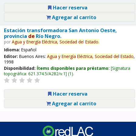
Hacer reserva
Agregar al carrito
Estación transformadora San Antonio Oeste,
provincia
de
Río Negro.
por
Agua
y
Energía
Eléctrica,
Sociedad
de
l
Estado
.
Idioma:
Español
Editor:
Buenos Aires:
Agua
y
Energía
Eléctrica,
Sociedad
de
l
Estado
,
1998
Disponibilidad:
Ítems disponibles para préstamo:
Signatura
topográfica:
621.374.5/A282/v.1
(1).
Hacer reserva
Agregar al carrito