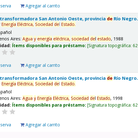
eserva
Agregar al carrito
 transformadora San Antonio Oeste, provincia
de
Río Negro
y
Energía
Eléctrica,
Sociedad
de
l
Estado
.
spañol
enos Aires:
Agua
y
energía
eléctrica,
sociedad
de
l
estado
, 1988
lidad:
Ítems disponibles para préstamo:
Signatura topográfica:
62
eserva
Agregar al carrito
 transformadora San Antonio Oeste, provincia
de
Río Negro
y
Energía
Eléctrica,
Sociedad
de
l
Estado
.
spañol
enos Aires:
Agua
y
Energía
Eléctrica,
Sociedad
de
l
Estado
, 1998
lidad:
Ítems disponibles para préstamo:
Signatura topográfica:
62
eserva
Agregar al carrito