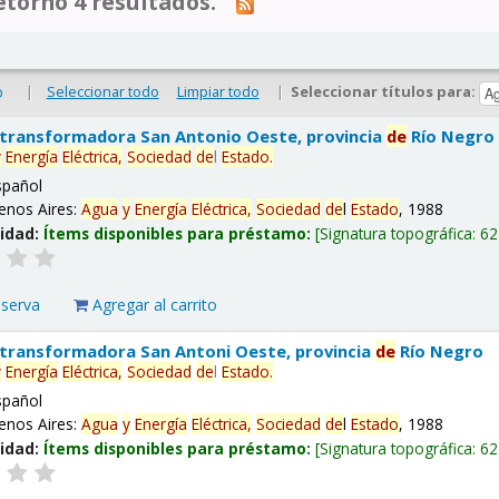
tornó 4 resultados.
|
Seleccionar todo
Limpiar todo
|
Seleccionar títulos para:
o
 transformadora San Antonio Oeste, provincia
de
Río Negro
y
Energía
Eléctrica,
Sociedad
de
l
Estado
.
spañol
enos Aires:
Agua
y
Energía
Eléctrica,
Sociedad
de
l
Estado
, 1988
lidad:
Ítems disponibles para préstamo:
Signatura topográfica:
62
eserva
Agregar al carrito
 transformadora San Antoni Oeste, provincia
de
Río Negro
y
Energía
Eléctrica,
Sociedad
de
l
Estado
.
spañol
enos Aires:
Agua
y
Energía
Eléctrica,
Sociedad
de
l
Estado
, 1988
lidad:
Ítems disponibles para préstamo:
Signatura topográfica:
62