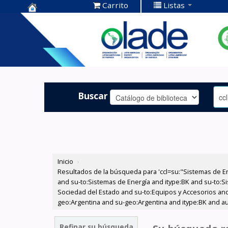
Carrito
Listas
Centro de
Documentación
OLADE -
Buscar
Inicio
›
Resultados de la búsqueda para 'ccl=su:"Sistemas de E
and su-to:Sistemas de Energía and itype:BK and su-to:Si
Sociedad del Estado and su-to:Equipos y Accesorios and
geo:Argentina and su-geo:Argentina and itype:BK and au:
Refinar su búsqueda