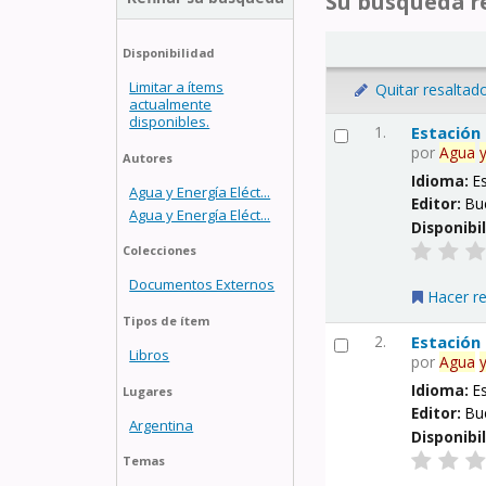
Su búsqueda re
Disponibilidad
Limitar a ítems
Quitar resaltad
actualmente
disponibles.
1.
Estación
por
Agua
Autores
Idioma:
E
Agua y Energía Eléct...
Editor:
Bu
Agua y Energía Eléct...
Disponibi
Colecciones
Documentos Externos
Hacer r
Tipos de ítem
2.
Estación
Libros
por
Agua
Idioma:
E
Lugares
Editor:
Bu
Argentina
Disponibi
Temas