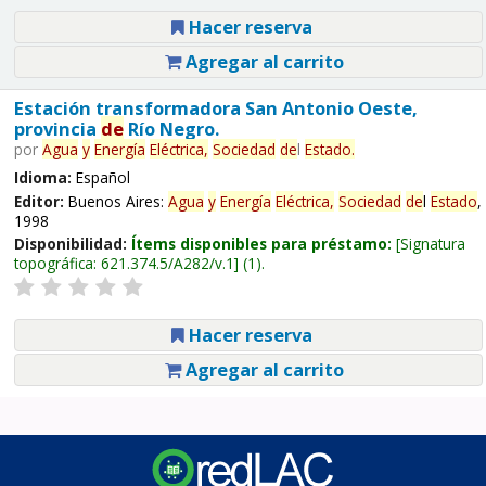
Hacer reserva
Agregar al carrito
Estación transformadora San Antonio Oeste,
provincia
de
Río Negro.
por
Agua
y
Energía
Eléctrica,
Sociedad
de
l
Estado
.
Idioma:
Español
Editor:
Buenos Aires:
Agua
y
Energía
Eléctrica,
Sociedad
de
l
Estado
,
1998
Disponibilidad:
Ítems disponibles para préstamo:
Signatura
topográfica:
621.374.5/A282/v.1
(1).
Hacer reserva
Agregar al carrito