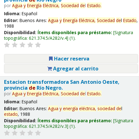
por
Agua
y
Energía
Eléctrica,
Sociedad
de
l
Estado
.
Idioma:
Español
Editor:
Buenos Aires:
Agua
y
Energía
Eléctrica,
Sociedad
de
l
Estado
,
1988
Disponibilidad:
Ítems disponibles para préstamo:
Signatura
topográfica:
621.374.5/A282/v.4
(1).
Hacer reserva
Agregar al carrito
Estacion transformadora San Antonio Oeste,
provincia
de
Río Negro.
por
Agua
y
Energía
Eléctrica,
Sociedad
de
l
Estado
.
Idioma:
Español
Editor:
Buenos Aires:
Agua
y
energía
eléctrica,
sociedad
de
l
estado
, 1988
Disponibilidad:
Ítems disponibles para préstamo:
Signatura
topográfica:
621.374.5/A282/v.3
(1).