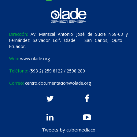
Dirección:
Av. Mariscal Antonio José de Sucre N58-63 y
Fernández Salvador Edif. Olade – San Carlos, Quito –
Ecuador.
Web:
www.olade.org
Teléfono:
(593 2) 259 8122 / 2598 280
Correo:
centro.documentacion@olade.org
Tweets by cubemediaco