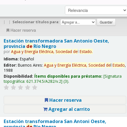
|
|
Seleccionar títulos para:
Hacer reserva
Estación transformadora San Antonio Oeste,
provincia
de
Río Negro
por
Agua
y
Energía
Eléctrica,
Sociedad
de
l
Estado
.
Idioma:
Español
Editor:
Buenos Aires:
Agua
y
Energía
Eléctrica,
Sociedad
de
l
Estado
,
1988
Disponibilidad:
Ítems disponibles para préstamo:
Signatura
topográfica:
621.374.5/A282/v.2
(3).
Hacer reserva
Agregar al carrito
Estación transformadora San Antoni Oeste,
provincia
de
Río Negro