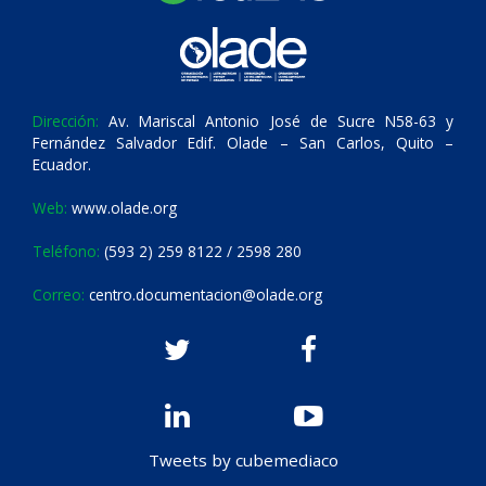
Dirección:
Av. Mariscal Antonio José de Sucre N58-63 y
Fernández Salvador Edif. Olade – San Carlos, Quito –
Ecuador.
Web:
www.olade.org
Teléfono:
(593 2) 259 8122 / 2598 280
Correo:
centro.documentacion@olade.org
Tweets by cubemediaco