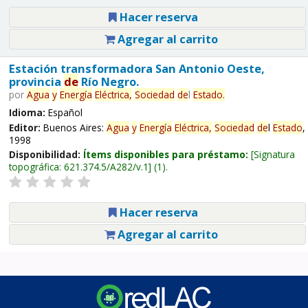
Hacer reserva
Agregar al carrito
Estación transformadora San Antonio Oeste,
provincia
de
Río Negro.
por
Agua
y
Energía
Eléctrica,
Sociedad
de
l
Estado
.
Idioma:
Español
Editor:
Buenos Aires:
Agua
y
Energía
Eléctrica,
Sociedad
de
l
Estado
,
1998
Disponibilidad:
Ítems disponibles para préstamo:
Signatura
topográfica:
621.374.5/A282/v.1
(1).
Hacer reserva
Agregar al carrito