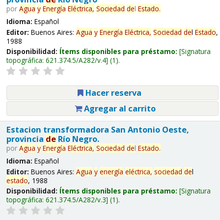
por
Agua
y
Energía
Eléctrica,
Sociedad
de
l
Estado
.
Idioma:
Español
Editor:
Buenos Aires:
Agua
y
Energía
Eléctrica,
Sociedad
de
l
Estado
,
1988
Disponibilidad:
Ítems disponibles para préstamo:
Signatura
topográfica:
621.374.5/A282/v.4
(1).
Hacer reserva
Agregar al carrito
Estacion transformadora San Antonio Oeste,
provincia
de
Río Negro.
por
Agua
y
Energía
Eléctrica,
Sociedad
de
l
Estado
.
Idioma:
Español
Editor:
Buenos Aires:
Agua
y
energía
eléctrica,
sociedad
de
l
estado
, 1988
Disponibilidad:
Ítems disponibles para préstamo:
Signatura
topográfica:
621.374.5/A282/v.3
(1).