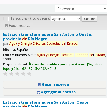
|
|
Seleccionar títulos para:
Hacer reserva
Estación transformadora San Antonio Oeste,
provincia
de
Río Negro
por
Agua
y
Energía
Eléctrica,
Sociedad
de
l
Estado
.
Idioma:
Español
Editor:
Buenos Aires:
Agua
y
Energía
Eléctrica,
Sociedad
de
l
Estado
,
1988
Disponibilidad:
Ítems disponibles para préstamo:
Signatura
topográfica:
621.374.5/A282/v.2
(3).
Hacer reserva
Agregar al carrito
Estación transformadora San Antoni Oeste,
provincia
de
Río Negro