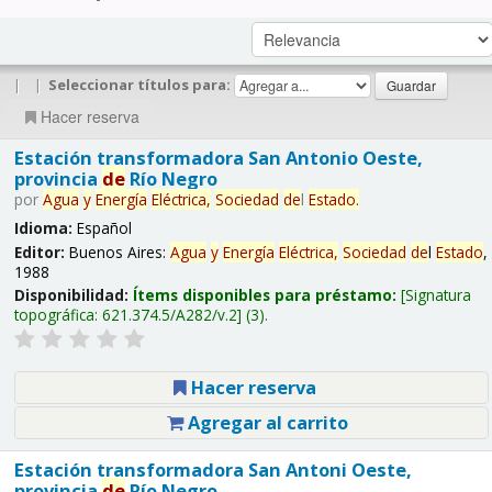
|
|
Seleccionar títulos para:
Hacer reserva
Estación transformadora San Antonio Oeste,
provincia
de
Río Negro
por
Agua
y
Energía
Eléctrica,
Sociedad
de
l
Estado
.
Idioma:
Español
Editor:
Buenos Aires:
Agua
y
Energía
Eléctrica,
Sociedad
de
l
Estado
,
1988
Disponibilidad:
Ítems disponibles para préstamo:
Signatura
topográfica:
621.374.5/A282/v.2
(3).
Hacer reserva
Agregar al carrito
Estación transformadora San Antoni Oeste,
provincia
de
Río Negro