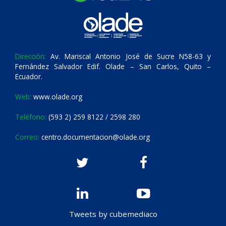
Dirección:
Av. Mariscal Antonio José de Sucre N58-63 y
Fernández Salvador Edif. Olade – San Carlos, Quito –
Ecuador.
Web:
www.olade.org
Teléfono:
(593 2) 259 8122 / 2598 280
Correo:
centro.documentacion@olade.org
Tweets by cubemediaco