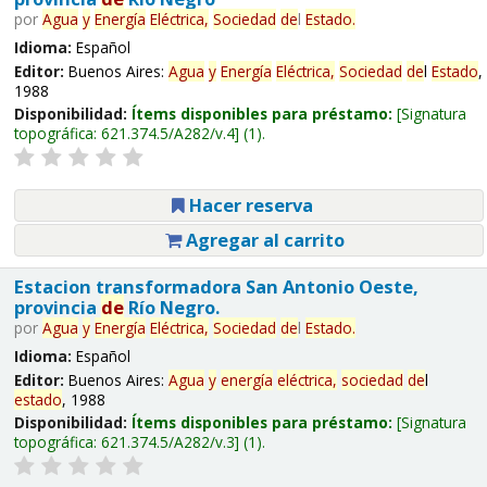
por
Agua
y
Energía
Eléctrica,
Sociedad
de
l
Estado
.
Idioma:
Español
Editor:
Buenos Aires:
Agua
y
Energía
Eléctrica,
Sociedad
de
l
Estado
,
1988
Disponibilidad:
Ítems disponibles para préstamo:
Signatura
topográfica:
621.374.5/A282/v.4
(1).
Hacer reserva
Agregar al carrito
Estacion transformadora San Antonio Oeste,
provincia
de
Río Negro.
por
Agua
y
Energía
Eléctrica,
Sociedad
de
l
Estado
.
Idioma:
Español
Editor:
Buenos Aires:
Agua
y
energía
eléctrica,
sociedad
de
l
estado
, 1988
Disponibilidad:
Ítems disponibles para préstamo:
Signatura
topográfica:
621.374.5/A282/v.3
(1).