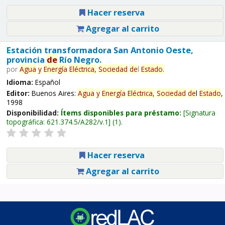
Hacer reserva
Agregar al carrito
Estación transformadora San Antonio Oeste,
provincia
de
Río Negro.
por
Agua
y
Energía
Eléctrica,
Sociedad
de
l
Estado
.
Idioma:
Español
Editor:
Buenos Aires:
Agua
y
Energía
Eléctrica,
Sociedad
de
l
Estado
,
1998
Disponibilidad:
Ítems disponibles para préstamo:
Signatura
topográfica:
621.374.5/A282/v.1
(1).
Hacer reserva
Agregar al carrito