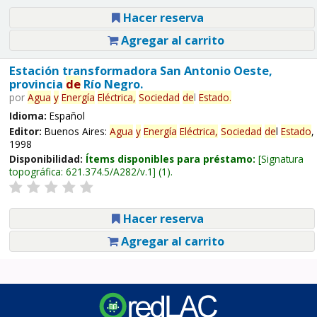
Hacer reserva
Agregar al carrito
Estación transformadora San Antonio Oeste,
provincia
de
Río Negro.
por
Agua
y
Energía
Eléctrica,
Sociedad
de
l
Estado
.
Idioma:
Español
Editor:
Buenos Aires:
Agua
y
Energía
Eléctrica,
Sociedad
de
l
Estado
,
1998
Disponibilidad:
Ítems disponibles para préstamo:
Signatura
topográfica:
621.374.5/A282/v.1
(1).
Hacer reserva
Agregar al carrito