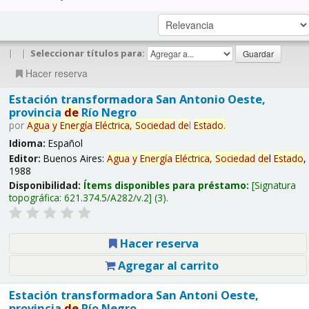
|
|
Seleccionar títulos para:
Hacer reserva
Estación transformadora San Antonio Oeste,
provincia
de
Río Negro
por
Agua
y
Energía
Eléctrica,
Sociedad
de
l
Estado
.
Idioma:
Español
Editor:
Buenos Aires:
Agua
y
Energía
Eléctrica,
Sociedad
de
l
Estado
,
1988
Disponibilidad:
Ítems disponibles para préstamo:
Signatura
topográfica:
621.374.5/A282/v.2
(3).
Hacer reserva
Agregar al carrito
Estación transformadora San Antoni Oeste,
provincia
de
Río Negro