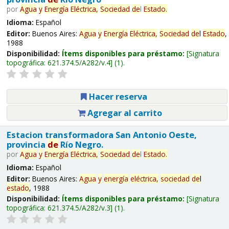
por
Agua
y
Energía
Eléctrica,
Sociedad
de
l
Estado
.
Idioma:
Español
Editor:
Buenos Aires:
Agua
y
Energía
Eléctrica,
Sociedad
de
l
Estado
,
1988
Disponibilidad:
Ítems disponibles para préstamo:
Signatura
topográfica:
621.374.5/A282/v.4
(1).
Hacer reserva
Agregar al carrito
Estacion transformadora San Antonio Oeste,
provincia
de
Río Negro.
por
Agua
y
Energía
Eléctrica,
Sociedad
de
l
Estado
.
Idioma:
Español
Editor:
Buenos Aires:
Agua
y
energía
eléctrica,
sociedad
de
l
estado
, 1988
Disponibilidad:
Ítems disponibles para préstamo:
Signatura
topográfica:
621.374.5/A282/v.3
(1).