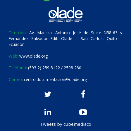
Dirección:
Av. Mariscal Antonio José de Sucre N58-63 y
Fernández Salvador Edif. Olade – San Carlos, Quito –
Ecuador.
Web:
www.olade.org
Teléfono:
(593 2) 259 8122 / 2598 280
Correo:
centro.documentacion@olade.org
Tweets by cubemediaco