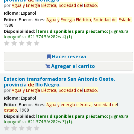
por
Agua
y
Energía
Eléctrica,
Sociedad
de
l
Estado
.
Idioma:
Español
Editor:
Buenos Aires:
Agua
y
Energía
Eléctrica,
Sociedad
de
l
Estado
,
1988
Disponibilidad:
Ítems disponibles para préstamo:
Signatura
topográfica:
621.374.5/A282/v.4
(1).
Hacer reserva
Agregar al carrito
Estacion transformadora San Antonio Oeste,
provincia
de
Río Negro.
por
Agua
y
Energía
Eléctrica,
Sociedad
de
l
Estado
.
Idioma:
Español
Editor:
Buenos Aires:
Agua
y
energía
eléctrica,
sociedad
de
l
estado
, 1988
Disponibilidad:
Ítems disponibles para préstamo:
Signatura
topográfica:
621.374.5/A282/v.3
(1).