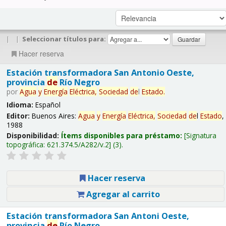
|
|
Seleccionar títulos para:
Hacer reserva
Estación transformadora San Antonio Oeste,
provincia
de
Río Negro
por
Agua
y
Energía
Eléctrica,
Sociedad
de
l
Estado
.
Idioma:
Español
Editor:
Buenos Aires:
Agua
y
Energía
Eléctrica,
Sociedad
de
l
Estado
,
1988
Disponibilidad:
Ítems disponibles para préstamo:
Signatura
topográfica:
621.374.5/A282/v.2
(3).
Hacer reserva
Agregar al carrito
Estación transformadora San Antoni Oeste,
provincia
de
Río Negro