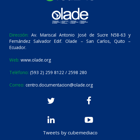
Dirección:
Av. Mariscal Antonio José de Sucre N58-63 y
Fernández Salvador Edif. Olade – San Carlos, Quito –
Ecuador.
Web:
www.olade.org
Teléfono:
(593 2) 259 8122 / 2598 280
Correo:
centro.documentacion@olade.org
Tweets by cubemediaco