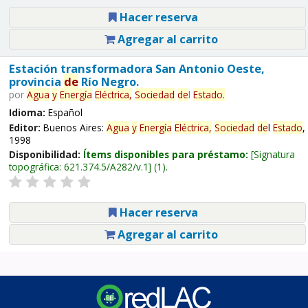
Hacer reserva
Agregar al carrito
Estación transformadora San Antonio Oeste,
provincia
de
Río Negro.
por
Agua
y
Energía
Eléctrica,
Sociedad
de
l
Estado
.
Idioma:
Español
Editor:
Buenos Aires:
Agua
y
Energía
Eléctrica,
Sociedad
de
l
Estado
,
1998
Disponibilidad:
Ítems disponibles para préstamo:
Signatura
topográfica:
621.374.5/A282/v.1
(1).
Hacer reserva
Agregar al carrito