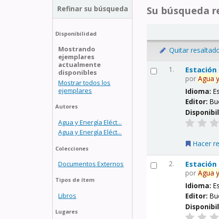
Refinar su búsqueda
Su búsqueda re
Disponibilidad
Mostrando
Quitar resaltad
ejemplares
actualmente
1.
Estación
disponibles
por
Agua
Mostrar todos los
ejemplares
Idioma:
E
Editor:
Bu
Autores
Disponibi
Agua y Energía Eléct...
Agua y Energía Eléct...
Hacer r
Colecciones
2.
Estación
Documentos Externos
por
Agua
Tipos de ítem
Idioma:
E
Libros
Editor:
Bu
Disponibi
Lugares