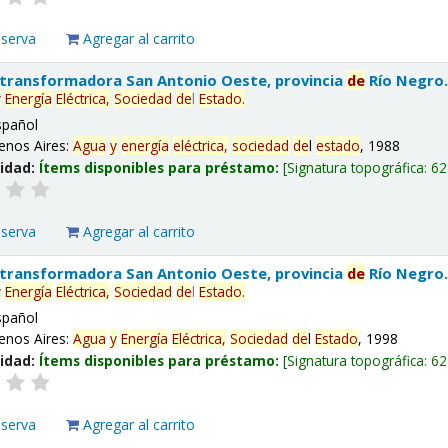
eserva
Agregar al carrito
 transformadora San Antonio Oeste, provincia
de
Río Negro
y
Energía
Eléctrica,
Sociedad
de
l
Estado
.
spañol
enos Aires:
Agua
y
energía
eléctrica,
sociedad
de
l
estado
, 1988
lidad:
Ítems disponibles para préstamo:
Signatura topográfica:
62
eserva
Agregar al carrito
 transformadora San Antonio Oeste, provincia
de
Río Negro
y
Energía
Eléctrica,
Sociedad
de
l
Estado
.
spañol
enos Aires:
Agua
y
Energía
Eléctrica,
Sociedad
de
l
Estado
, 1998
lidad:
Ítems disponibles para préstamo:
Signatura topográfica:
62
eserva
Agregar al carrito