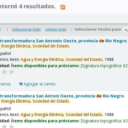
tornó 4 resultados.
|
Seleccionar todo
Limpiar todo
|
Seleccionar títulos para:
o
 transformadora San Antonio Oeste, provincia
de
Río Negro
y
Energía
Eléctrica,
Sociedad
de
l
Estado
.
spañol
enos Aires:
Agua
y
Energía
Eléctrica,
Sociedad
de
l
Estado
, 1988
lidad:
Ítems disponibles para préstamo:
Signatura topográfica:
62
eserva
Agregar al carrito
 transformadora San Antoni Oeste, provincia
de
Río Negro
y
Energía
Eléctrica,
Sociedad
de
l
Estado
.
spañol
enos Aires:
Agua
y
Energía
Eléctrica,
Sociedad
de
l
Estado
, 1988
lidad:
Ítems disponibles para préstamo:
Signatura topográfica:
62