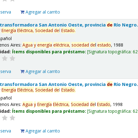
eserva
Agregar al carrito
 transformadora San Antonio Oeste, provincia
de
Río Negro
y
Energía
Eléctrica,
Sociedad
de
l
Estado
.
spañol
enos Aires:
Agua
y
energía
eléctrica,
sociedad
de
l
estado
, 1988
lidad:
Ítems disponibles para préstamo:
Signatura topográfica:
62
eserva
Agregar al carrito
 transformadora San Antonio Oeste, provincia
de
Río Negro
y
Energía
Eléctrica,
Sociedad
de
l
Estado
.
spañol
enos Aires:
Agua
y
Energía
Eléctrica,
Sociedad
de
l
Estado
, 1998
lidad:
Ítems disponibles para préstamo:
Signatura topográfica:
62
eserva
Agregar al carrito