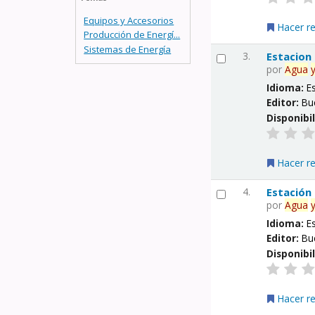
Equipos y Accesorios
Hacer r
Producción de Energí...
Sistemas de Energía
3.
Estacion
por
Agua
Idioma:
E
Editor:
Bu
Disponibi
Hacer r
4.
Estación
por
Agua
Idioma:
E
Editor:
Bu
Disponibi
Hacer r