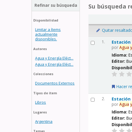
Refinar su búsqueda
Su búsqueda re
Disponibilidad
Limitar a ítems
Quitar resaltad
actualmente
disponibles.
1.
Estación
por
Agua
Autores
Idioma:
E
Agua y Energía Eléct...
Editor:
Bu
Agua y Energía Eléct...
Disponibi
Colecciones
Documentos Externos
Hacer r
Tipos de ítem
2.
Estación
Libros
por
Agua
Idioma:
E
Lugares
Editor:
Bu
Argentina
Disponibi
Temas