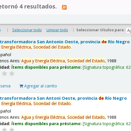
tornó 4 resultados.
|
Seleccionar todo
Limpiar todo
|
Seleccionar títulos para:
o
 transformadora San Antonio Oeste, provincia
de
Río Negro
y
Energía
Eléctrica,
Sociedad
de
l
Estado
.
spañol
enos Aires:
Agua
y
Energía
Eléctrica,
Sociedad
de
l
Estado
, 1988
lidad:
Ítems disponibles para préstamo:
Signatura topográfica:
62
eserva
Agregar al carrito
 transformadora San Antoni Oeste, provincia
de
Río Negro
y
Energía
Eléctrica,
Sociedad
de
l
Estado
.
spañol
enos Aires:
Agua
y
Energía
Eléctrica,
Sociedad
de
l
Estado
, 1988
lidad:
Ítems disponibles para préstamo:
Signatura topográfica:
62