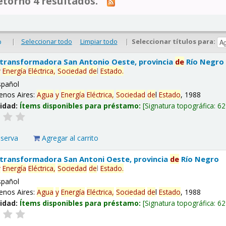
tornó 4 resultados.
|
Seleccionar todo
Limpiar todo
|
Seleccionar títulos para:
o
 transformadora San Antonio Oeste, provincia
de
Río Negro
y
Energía
Eléctrica,
Sociedad
de
l
Estado
.
spañol
enos Aires:
Agua
y
Energía
Eléctrica,
Sociedad
de
l
Estado
, 1988
lidad:
Ítems disponibles para préstamo:
Signatura topográfica:
62
eserva
Agregar al carrito
 transformadora San Antoni Oeste, provincia
de
Río Negro
y
Energía
Eléctrica,
Sociedad
de
l
Estado
.
spañol
enos Aires:
Agua
y
Energía
Eléctrica,
Sociedad
de
l
Estado
, 1988
lidad:
Ítems disponibles para préstamo:
Signatura topográfica:
62