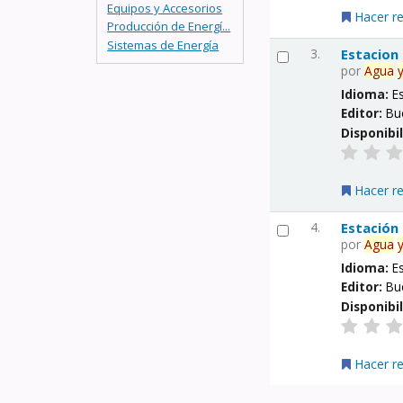
Equipos y Accesorios
Hacer r
Producción de Energí...
Sistemas de Energía
3.
Estacion
por
Agua
Idioma:
E
Editor:
Bu
Disponibi
Hacer r
4.
Estación
por
Agua
Idioma:
E
Editor:
Bu
Disponibi
Hacer r