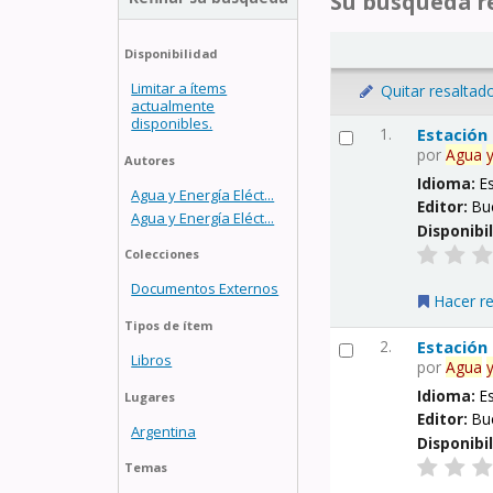
Su búsqueda re
Disponibilidad
Limitar a ítems
Quitar resaltad
actualmente
disponibles.
1.
Estación
por
Agua
Autores
Idioma:
E
Agua y Energía Eléct...
Editor:
Bu
Agua y Energía Eléct...
Disponibi
Colecciones
Documentos Externos
Hacer r
Tipos de ítem
2.
Estación
Libros
por
Agua
Idioma:
E
Lugares
Editor:
Bu
Argentina
Disponibi
Temas