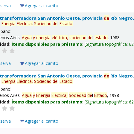
eserva
Agregar al carrito
 transformadora San Antonio Oeste, provincia
de
Río Negro
y
Energía
Eléctrica,
Sociedad
de
l
Estado
.
spañol
enos Aires:
Agua
y
energía
eléctrica,
sociedad
de
l
estado
, 1988
lidad:
Ítems disponibles para préstamo:
Signatura topográfica:
62
eserva
Agregar al carrito
 transformadora San Antonio Oeste, provincia
de
Río Negro
y
Energía
Eléctrica,
Sociedad
de
l
Estado
.
spañol
enos Aires:
Agua
y
Energía
Eléctrica,
Sociedad
de
l
Estado
, 1998
lidad:
Ítems disponibles para préstamo:
Signatura topográfica:
62
eserva
Agregar al carrito