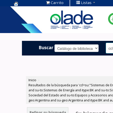
Carrito
Listas
Centro de
Documentación
OLADE -
Buscar
Inicio
›
Resultados de la búsqueda para 'ccl=su:"Sistemas de E
and su-to:Sistemas de Energía and itype:BK and su-to:Si
Sociedad del Estado and su-to:Equipos y Accesorios and
geo:Argentina and su-geo:Argentina and itype:BK and au
Refinar su búsqueda