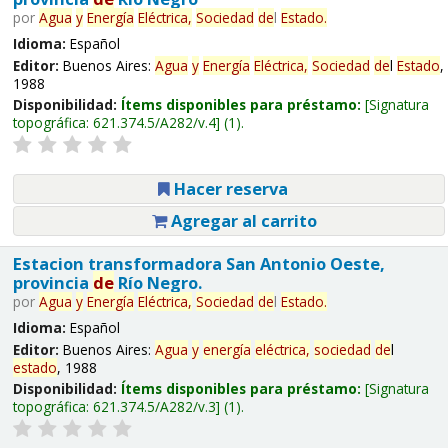
por
Agua
y
Energía
Eléctrica,
Sociedad
de
l
Estado
.
Idioma:
Español
Editor:
Buenos Aires:
Agua
y
Energía
Eléctrica,
Sociedad
de
l
Estado
,
1988
Disponibilidad:
Ítems disponibles para préstamo:
Signatura
topográfica:
621.374.5/A282/v.4
(1).
Hacer reserva
Agregar al carrito
Estacion transformadora San Antonio Oeste,
provincia
de
Río Negro.
por
Agua
y
Energía
Eléctrica,
Sociedad
de
l
Estado
.
Idioma:
Español
Editor:
Buenos Aires:
Agua
y
energía
eléctrica,
sociedad
de
l
estado
, 1988
Disponibilidad:
Ítems disponibles para préstamo:
Signatura
topográfica:
621.374.5/A282/v.3
(1).