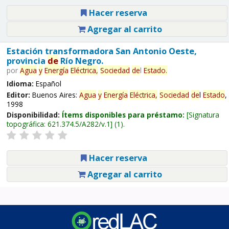
Hacer reserva
Agregar al carrito
Estación transformadora San Antonio Oeste,
provincia
de
Río Negro.
por
Agua
y
Energía
Eléctrica,
Sociedad
de
l
Estado
.
Idioma:
Español
Editor:
Buenos Aires:
Agua
y
Energía
Eléctrica,
Sociedad
de
l
Estado
,
1998
Disponibilidad:
Ítems disponibles para préstamo:
Signatura
topográfica:
621.374.5/A282/v.1
(1).
Hacer reserva
Agregar al carrito