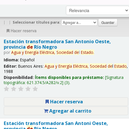
|
|
Seleccionar títulos para:
Hacer reserva
Estación transformadora San Antonio Oeste,
provincia
de
Río Negro
por
Agua
y
Energía
Eléctrica,
Sociedad
de
l
Estado
.
Idioma:
Español
Editor:
Buenos Aires:
Agua
y
Energía
Eléctrica,
Sociedad
de
l
Estado
,
1988
Disponibilidad:
Ítems disponibles para préstamo:
Signatura
topográfica:
621.374.5/A282/v.2
(3).
Hacer reserva
Agregar al carrito
Estación transformadora San Antoni Oeste,
provincia
de
Río Negro