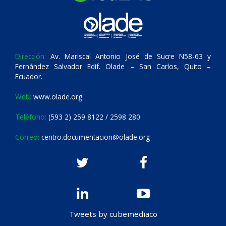
Dirección:
Av. Mariscal Antonio José de Sucre N58-63 y
Fernández Salvador Edif. Olade – San Carlos, Quito –
Ecuador.
Web:
www.olade.org
Teléfono:
(593 2) 259 8122 / 2598 280
Correo:
centro.documentacion@olade.org
Tweets by cubemediaco