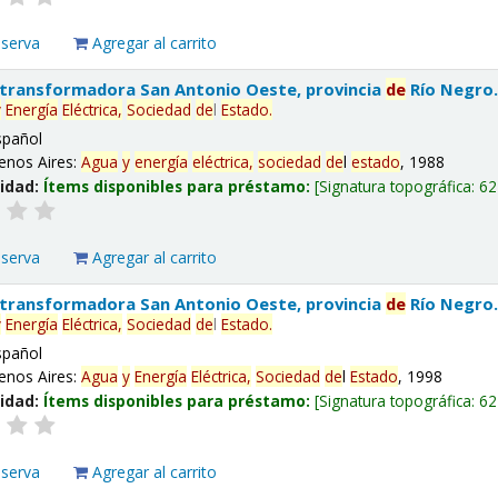
eserva
Agregar al carrito
 transformadora San Antonio Oeste, provincia
de
Río Negro
y
Energía
Eléctrica,
Sociedad
de
l
Estado
.
spañol
enos Aires:
Agua
y
energía
eléctrica,
sociedad
de
l
estado
, 1988
lidad:
Ítems disponibles para préstamo:
Signatura topográfica:
62
eserva
Agregar al carrito
 transformadora San Antonio Oeste, provincia
de
Río Negro
y
Energía
Eléctrica,
Sociedad
de
l
Estado
.
spañol
enos Aires:
Agua
y
Energía
Eléctrica,
Sociedad
de
l
Estado
, 1998
lidad:
Ítems disponibles para préstamo:
Signatura topográfica:
62
eserva
Agregar al carrito