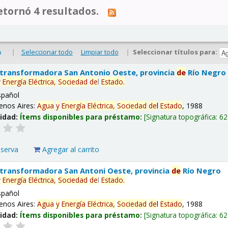
tornó 4 resultados.
|
Seleccionar todo
Limpiar todo
|
Seleccionar títulos para:
o
 transformadora San Antonio Oeste, provincia
de
Río Negro
y
Energía
Eléctrica,
Sociedad
de
l
Estado
.
spañol
enos Aires:
Agua
y
Energía
Eléctrica,
Sociedad
de
l
Estado
, 1988
lidad:
Ítems disponibles para préstamo:
Signatura topográfica:
62
eserva
Agregar al carrito
 transformadora San Antoni Oeste, provincia
de
Río Negro
y
Energía
Eléctrica,
Sociedad
de
l
Estado
.
spañol
enos Aires:
Agua
y
Energía
Eléctrica,
Sociedad
de
l
Estado
, 1988
lidad:
Ítems disponibles para préstamo:
Signatura topográfica:
62