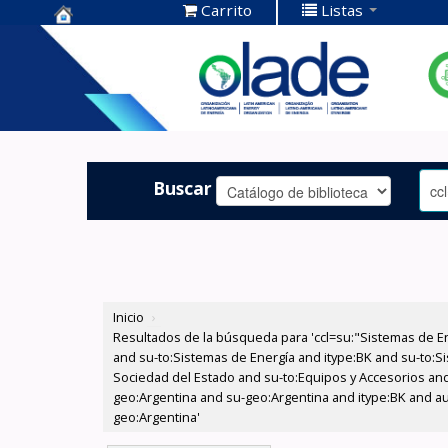
Carrito
Listas
Centro de
Documentación
OLADE -
Buscar
Inicio
›
Resultados de la búsqueda para 'ccl=su:"Sistemas de E
and su-to:Sistemas de Energía and itype:BK and su-to:Si
Sociedad del Estado and su-to:Equipos y Accesorios and
geo:Argentina and su-geo:Argentina and itype:BK and au
geo:Argentina'