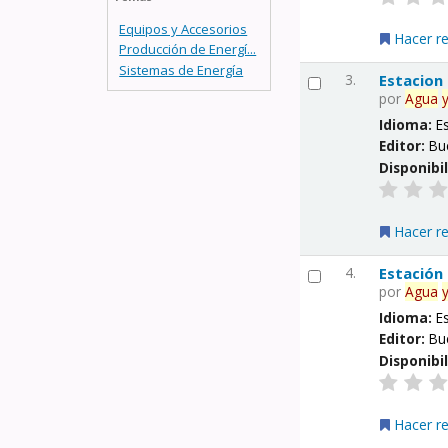
Equipos y Accesorios
Hacer r
Producción de Energí...
Sistemas de Energía
3.
Estacion
por
Agua
Idioma:
E
Editor:
Bu
Disponibi
Hacer r
4.
Estación
por
Agua
Idioma:
E
Editor:
Bu
Disponibi
Hacer r