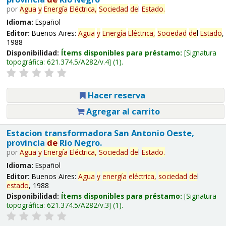
por
Agua
y
Energía
Eléctrica,
Sociedad
de
l
Estado
.
Idioma:
Español
Editor:
Buenos Aires:
Agua
y
Energía
Eléctrica,
Sociedad
de
l
Estado
,
1988
Disponibilidad:
Ítems disponibles para préstamo:
Signatura
topográfica:
621.374.5/A282/v.4
(1).
Hacer reserva
Agregar al carrito
Estacion transformadora San Antonio Oeste,
provincia
de
Río Negro.
por
Agua
y
Energía
Eléctrica,
Sociedad
de
l
Estado
.
Idioma:
Español
Editor:
Buenos Aires:
Agua
y
energía
eléctrica,
sociedad
de
l
estado
, 1988
Disponibilidad:
Ítems disponibles para préstamo:
Signatura
topográfica:
621.374.5/A282/v.3
(1).