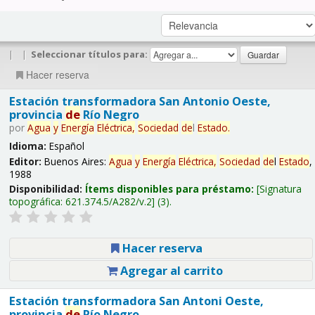
|
|
Seleccionar títulos para:
Hacer reserva
Estación transformadora San Antonio Oeste,
provincia
de
Río Negro
por
Agua
y
Energía
Eléctrica,
Sociedad
de
l
Estado
.
Idioma:
Español
Editor:
Buenos Aires:
Agua
y
Energía
Eléctrica,
Sociedad
de
l
Estado
,
1988
Disponibilidad:
Ítems disponibles para préstamo:
Signatura
topográfica:
621.374.5/A282/v.2
(3).
Hacer reserva
Agregar al carrito
Estación transformadora San Antoni Oeste,
provincia
de
Río Negro