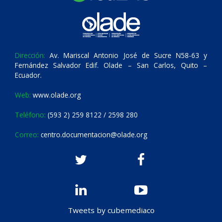
Dirección:
Av. Mariscal Antonio José de Sucre N58-63 y
Fernández Salvador Edif. Olade – San Carlos, Quito –
Ecuador.
Web:
www.olade.org
Teléfono:
(593 2) 259 8122 / 2598 280
Correo:
centro.documentacion@olade.org
Tweets by cubemediaco