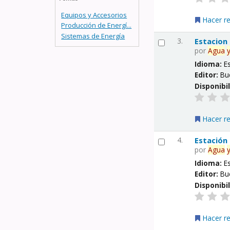
Equipos y Accesorios
Hacer r
Producción de Energí...
Sistemas de Energía
3.
Estacion
por
Agua
Idioma:
E
Editor:
Bu
Disponibi
Hacer r
4.
Estación
por
Agua
Idioma:
E
Editor:
Bu
Disponibi
Hacer r