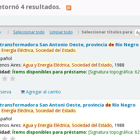
tornó 4 resultados.
|
Seleccionar todo
Limpiar todo
|
Seleccionar títulos para:
o
 transformadora San Antonio Oeste, provincia
de
Río Negro
y
Energía
Eléctrica,
Sociedad
de
l
Estado
.
spañol
enos Aires:
Agua
y
Energía
Eléctrica,
Sociedad
de
l
Estado
, 1988
lidad:
Ítems disponibles para préstamo:
Signatura topográfica:
62
eserva
Agregar al carrito
 transformadora San Antoni Oeste, provincia
de
Río Negro
y
Energía
Eléctrica,
Sociedad
de
l
Estado
.
spañol
enos Aires:
Agua
y
Energía
Eléctrica,
Sociedad
de
l
Estado
, 1988
lidad:
Ítems disponibles para préstamo:
Signatura topográfica:
62