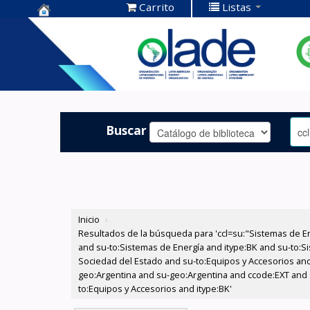
Carrito
Listas
Centro de
Documentación
OLADE -
Buscar
Inicio
›
Resultados de la búsqueda para 'ccl=su:"Sistemas de E
and su-to:Sistemas de Energía and itype:BK and su-to:Si
Sociedad del Estado and su-to:Equipos y Accesorios and
geo:Argentina and su-geo:Argentina and ccode:EXT and 
to:Equipos y Accesorios and itype:BK'