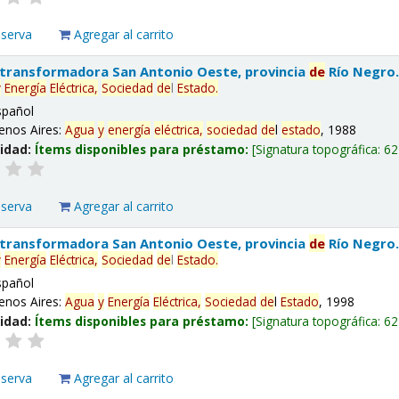
eserva
Agregar al carrito
 transformadora San Antonio Oeste, provincia
de
Río Negro
y
Energía
Eléctrica,
Sociedad
de
l
Estado
.
spañol
enos Aires:
Agua
y
energía
eléctrica,
sociedad
de
l
estado
, 1988
lidad:
Ítems disponibles para préstamo:
Signatura topográfica:
62
eserva
Agregar al carrito
 transformadora San Antonio Oeste, provincia
de
Río Negro
y
Energía
Eléctrica,
Sociedad
de
l
Estado
.
spañol
enos Aires:
Agua
y
Energía
Eléctrica,
Sociedad
de
l
Estado
, 1998
lidad:
Ítems disponibles para préstamo:
Signatura topográfica:
62
eserva
Agregar al carrito