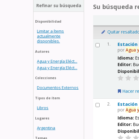
Refinar su búsqueda
Su búsqueda re
Disponibilidad
Limitar a ítems
Quitar resaltad
actualmente
disponibles.
1.
Estación
por
Agua
Autores
Idioma:
E
Agua y Energía Eléct...
Editor:
Bu
Agua y Energía Eléct...
Disponibi
Colecciones
Documentos Externos
Hacer r
Tipos de ítem
2.
Estación
Libros
por
Agua
Idioma:
E
Lugares
Editor:
Bu
Argentina
Disponibi
Temas