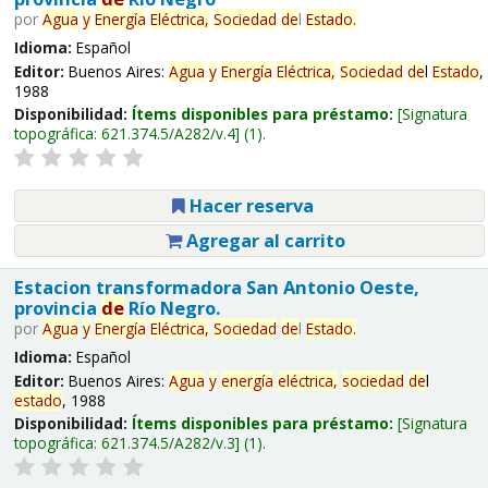
por
Agua
y
Energía
Eléctrica,
Sociedad
de
l
Estado
.
Idioma:
Español
Editor:
Buenos Aires:
Agua
y
Energía
Eléctrica,
Sociedad
de
l
Estado
,
1988
Disponibilidad:
Ítems disponibles para préstamo:
Signatura
topográfica:
621.374.5/A282/v.4
(1).
Hacer reserva
Agregar al carrito
Estacion transformadora San Antonio Oeste,
provincia
de
Río Negro.
por
Agua
y
Energía
Eléctrica,
Sociedad
de
l
Estado
.
Idioma:
Español
Editor:
Buenos Aires:
Agua
y
energía
eléctrica,
sociedad
de
l
estado
, 1988
Disponibilidad:
Ítems disponibles para préstamo:
Signatura
topográfica:
621.374.5/A282/v.3
(1).