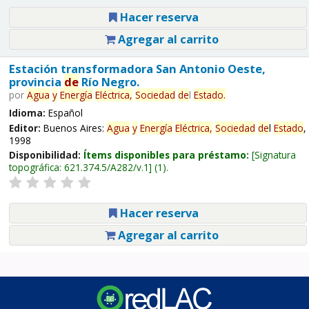
Hacer reserva
Agregar al carrito
Estación transformadora San Antonio Oeste,
provincia
de
Río Negro.
por
Agua
y
Energía
Eléctrica,
Sociedad
de
l
Estado
.
Idioma:
Español
Editor:
Buenos Aires:
Agua
y
Energía
Eléctrica,
Sociedad
de
l
Estado
,
1998
Disponibilidad:
Ítems disponibles para préstamo:
Signatura
topográfica:
621.374.5/A282/v.1
(1).
Hacer reserva
Agregar al carrito