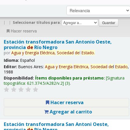
|
|
Seleccionar títulos para:
Hacer reserva
Estación transformadora San Antonio Oeste,
provincia
de
Río Negro
por
Agua
y
Energía
Eléctrica,
Sociedad
de
l
Estado
.
Idioma:
Español
Editor:
Buenos Aires:
Agua
y
Energía
Eléctrica,
Sociedad
de
l
Estado
,
1988
Disponibilidad:
Ítems disponibles para préstamo:
Signatura
topográfica:
621.374.5/A282/v.2
(3).
Hacer reserva
Agregar al carrito
Estación transformadora San Antoni Oeste,
provincia
de
Río Negro