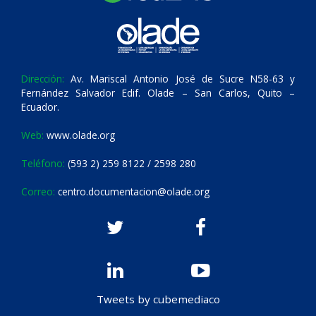
Dirección:
Av. Mariscal Antonio José de Sucre N58-63 y
Fernández Salvador Edif. Olade – San Carlos, Quito –
Ecuador.
Web:
www.olade.org
Teléfono:
(593 2) 259 8122 / 2598 280
Correo:
centro.documentacion@olade.org
Tweets by cubemediaco