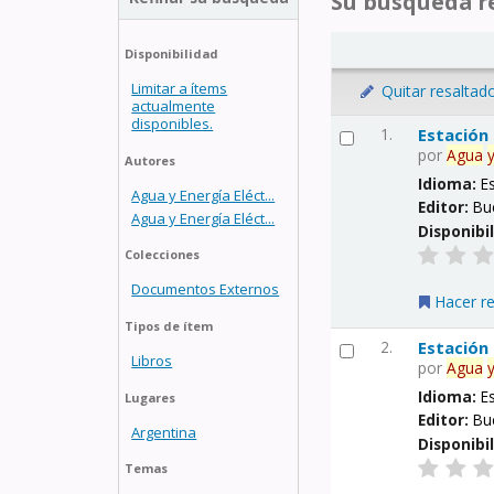
Su búsqueda re
Disponibilidad
Limitar a ítems
Quitar resaltad
actualmente
disponibles.
1.
Estación
por
Agua
Autores
Idioma:
E
Agua y Energía Eléct...
Editor:
Bu
Agua y Energía Eléct...
Disponibi
Colecciones
Documentos Externos
Hacer r
Tipos de ítem
2.
Estación
Libros
por
Agua
Idioma:
E
Lugares
Editor:
Bu
Argentina
Disponibi
Temas