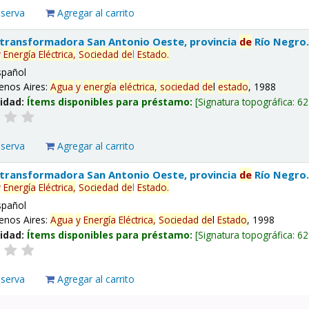
eserva
Agregar al carrito
 transformadora San Antonio Oeste, provincia
de
Río Negro
y
Energía
Eléctrica,
Sociedad
de
l
Estado
.
spañol
enos Aires:
Agua
y
energía
eléctrica,
sociedad
de
l
estado
, 1988
lidad:
Ítems disponibles para préstamo:
Signatura topográfica:
62
eserva
Agregar al carrito
 transformadora San Antonio Oeste, provincia
de
Río Negro
y
Energía
Eléctrica,
Sociedad
de
l
Estado
.
spañol
enos Aires:
Agua
y
Energía
Eléctrica,
Sociedad
de
l
Estado
, 1998
lidad:
Ítems disponibles para préstamo:
Signatura topográfica:
62
eserva
Agregar al carrito