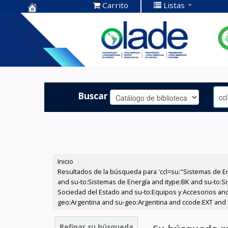
Carrito
Listas
Centro de
Documentación
OLADE -
Buscar
Inicio
›
Resultados de la búsqueda para 'ccl=su:"Sistemas de E
and su-to:Sistemas de Energía and itype:BK and su-to:Si
Sociedad del Estado and su-to:Equipos y Accesorios and
geo:Argentina and su-geo:Argentina and ccode:EXT and 
Refinar su búsqueda