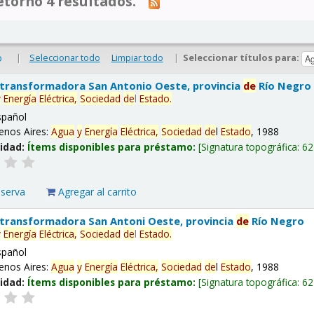
tornó 4 resultados.
|
Seleccionar todo
Limpiar todo
|
Seleccionar títulos para:
o
 transformadora San Antonio Oeste, provincia
de
Río Negro
y
Energía
Eléctrica,
Sociedad
de
l
Estado
.
spañol
enos Aires:
Agua
y
Energía
Eléctrica,
Sociedad
de
l
Estado
, 1988
lidad:
Ítems disponibles para préstamo:
Signatura topográfica:
62
eserva
Agregar al carrito
 transformadora San Antoni Oeste, provincia
de
Río Negro
y
Energía
Eléctrica,
Sociedad
de
l
Estado
.
spañol
enos Aires:
Agua
y
Energía
Eléctrica,
Sociedad
de
l
Estado
, 1988
lidad:
Ítems disponibles para préstamo:
Signatura topográfica:
62