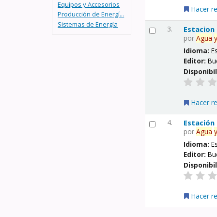
Equipos y Accesorios
Hacer r
Producción de Energí...
Sistemas de Energía
3.
Estacion
por
Agua
Idioma:
E
Editor:
Bu
Disponibi
Hacer r
4.
Estación
por
Agua
Idioma:
E
Editor:
Bu
Disponibi
Hacer r