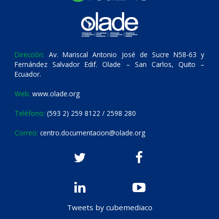
Dirección:
Av. Mariscal Antonio José de Sucre N58-63 y
Fernández Salvador Edif. Olade – San Carlos, Quito –
Ecuador.
Web:
www.olade.org
Teléfono:
(593 2) 259 8122 / 2598 280
Correo:
centro.documentacion@olade.org
Tweets by cubemediaco