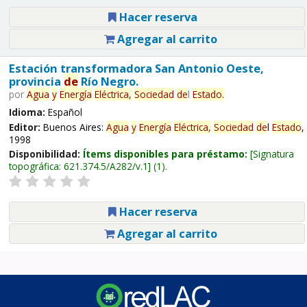
Hacer reserva
Agregar al carrito
Estación transformadora San Antonio Oeste,
provincia
de
Río Negro.
por
Agua
y
Energía
Eléctrica,
Sociedad
de
l
Estado
.
Idioma:
Español
Editor:
Buenos Aires:
Agua
y
Energía
Eléctrica,
Sociedad
de
l
Estado
,
1998
Disponibilidad:
Ítems disponibles para préstamo:
Signatura
topográfica:
621.374.5/A282/v.1
(1).
Hacer reserva
Agregar al carrito