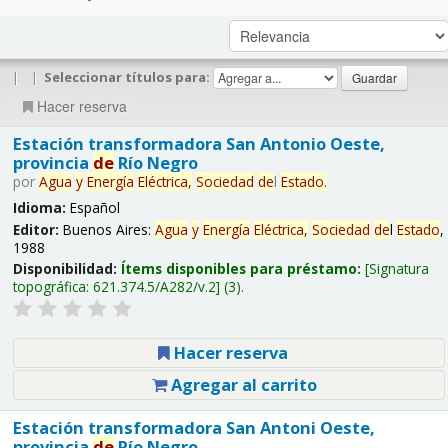
|
|
Seleccionar títulos para:
Hacer reserva
Estación transformadora San Antonio Oeste,
provincia
de
Río Negro
por
Agua
y
Energía
Eléctrica,
Sociedad
de
l
Estado
.
Idioma:
Español
Editor:
Buenos Aires:
Agua
y
Energía
Eléctrica,
Sociedad
de
l
Estado
,
1988
Disponibilidad:
Ítems disponibles para préstamo:
Signatura
topográfica:
621.374.5/A282/v.2
(3).
Hacer reserva
Agregar al carrito
Estación transformadora San Antoni Oeste,
provincia
de
Río Negro