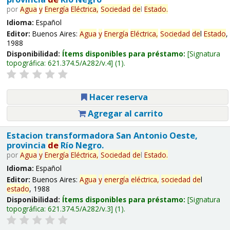
por
Agua
y
Energía
Eléctrica,
Sociedad
de
l
Estado
.
Idioma:
Español
Editor:
Buenos Aires:
Agua
y
Energía
Eléctrica,
Sociedad
de
l
Estado
,
1988
Disponibilidad:
Ítems disponibles para préstamo:
Signatura
topográfica:
621.374.5/A282/v.4
(1).
Hacer reserva
Agregar al carrito
Estacion transformadora San Antonio Oeste,
provincia
de
Río Negro.
por
Agua
y
Energía
Eléctrica,
Sociedad
de
l
Estado
.
Idioma:
Español
Editor:
Buenos Aires:
Agua
y
energía
eléctrica,
sociedad
de
l
estado
, 1988
Disponibilidad:
Ítems disponibles para préstamo:
Signatura
topográfica:
621.374.5/A282/v.3
(1).